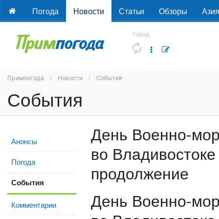
Погода
Новости
Статьи
Обзоры
Ази
Город
Примпогода
Новости
События
События
День Военно-мор
Анонсы
во Владивостоке 
Погода
продолжение
События
День Военно-мор
Комментарии