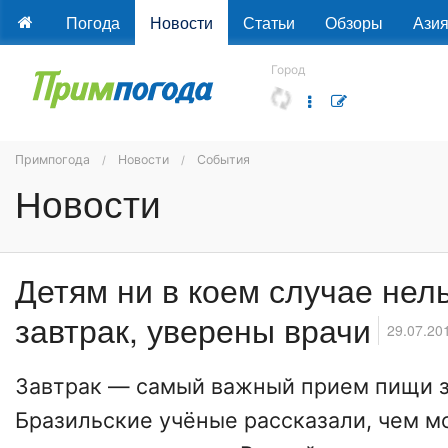
Погода
Новости
Статьи
Обзоры
Ази
Город
Примпогода
Новости
События
Новости
Детям ни в коем случае нел
завтрак, уверены врачи
29.07.20
Завтрак — самый важный прием пищи з
Бразильские учёные рассказали, чем м