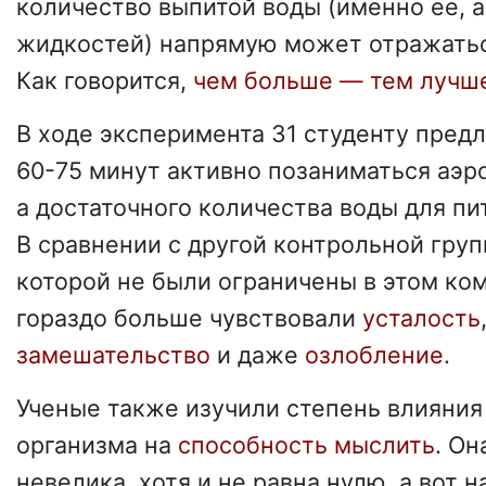
количество выпитой воды (именно ее, а
жидкостей) напрямую может отражать
Как говорится,
чем больше — тем лучш
В ходе эксперимента 31 студенту пред
60-75 минут активно позаниматься аэр
а достаточного количества воды для пит
В сравнении с другой контрольной груп
которой не были ограничены в этом ко
гораздо больше чувствовали
усталость
замешательство
и даже
озлобление
.
Ученые также изучили степень влияни
организма на
способность мыслить
. Он
невелика, хотя и не равна нулю, а вот 