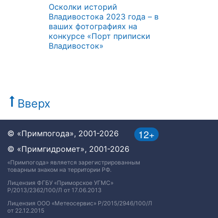
Осколки историй
Владивостока 2023 года – в
ваших фотографиях на
конкурсе «Порт приписки
Владивосток»
Вверх
12+
© «Примпогода», 2001-2026
© «Примгидромет», 2001-2026
«Примпогода» является зарегистрированным
товарным знаком на территории РФ.
Лицензия ФГБУ «Приморское УГМС»
Р/2013/2362/100/Л от 17.06.2013
Лицензия ООО «Метеосервис» Р/2015/2946/100/Л
от 22.12.2015