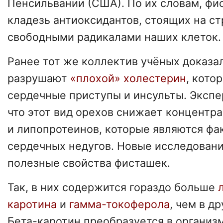
Пенсильвании (США). По их словам, фи
кладезь антиоксидантов, стоящих на с
свободными радикалами наших клеток.
Ранее тот же коллектив учёных доказа
разрушают
«плохой» холестерин
, кото
сердечные приступы и инсульты. Экспе
что этот вид орехов снижает концентр
и липопротеинов, которые являются фа
сердечных недугов. Новые исследован
полезные свойства фисташек.
Так, в них содержится гораздо больше
каротина
и
гамма-токоферола
, чем в д
Бета-каротин преобразуется в организм