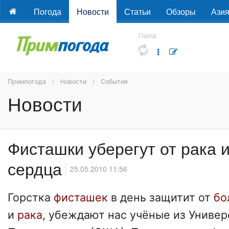
Погода
Новости
Статьи
Обзоры
Ази
Город
Примпогода
Новости
События
Новости
Фисташки уберегут от рака 
сердца
25.05.2010 11:56
Горстка
фисташек
в день защитит от
бо
и
рака
, убеждают нас учёные из Универ