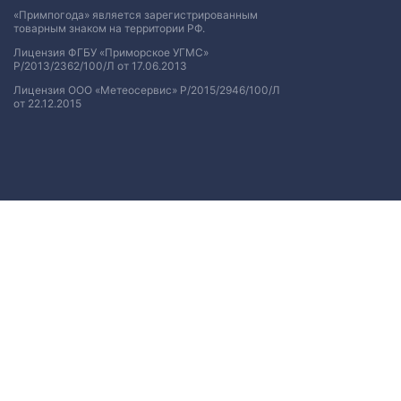
«Примпогода» является зарегистрированным
товарным знаком на территории РФ.
Лицензия ФГБУ «Приморское УГМС»
Р/2013/2362/100/Л от 17.06.2013
Лицензия ООО «Метеосервис» Р/2015/2946/100/Л
от 22.12.2015