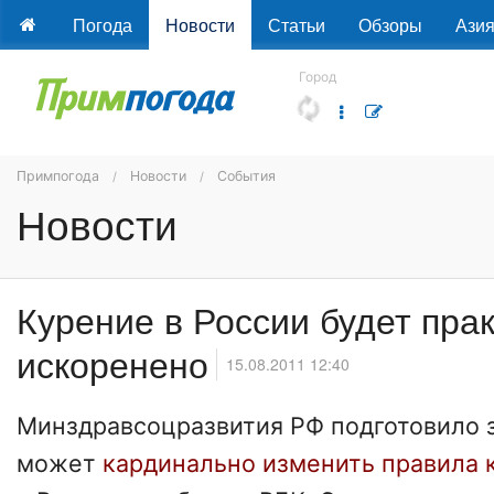
Погода
Новости
Статьи
Обзоры
Ази
Город
Примпогода
Новости
События
Новости
Курение в России будет пра
искоренено
15.08.2011 12:40
Минздравсоцразвития РФ подготовило з
может
кардинально изменить правила 