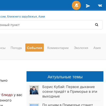
ссии, ближнего зарубежья, Азии
нсы
Погода
События
Комментарии
Экология
Азия
Актуальные темы
льно
Борис Кубай: Первое дыхание
осени придёт в Приморье в эти
т блюдо
у вас
выходные
оенного
По ночам в Приморье станет
ся