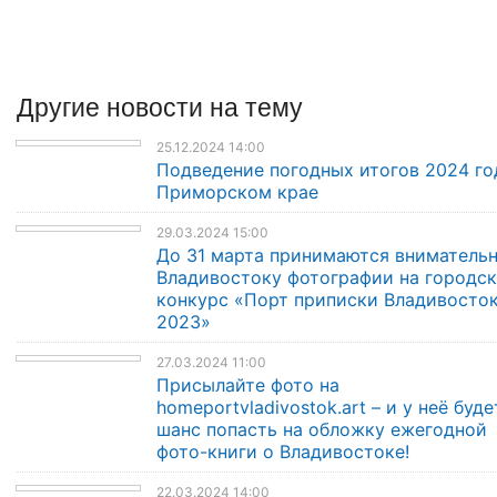
Другие
новости
на тему
25.12.2024 14:00
Подведение погодных итогов 2024 го
Приморском крае
29.03.2024 15:00
До 31 марта принимаются внимательн
Владивостоку фотографии на городс
конкурс «Порт приписки Владивосто
2023»
27.03.2024 11:00
Присылайте фото на
homeportvladivostok.art – и у неё буде
шанс попасть на обложку ежегодной
фото-книги о Владивостоке!
22.03.2024 14:00