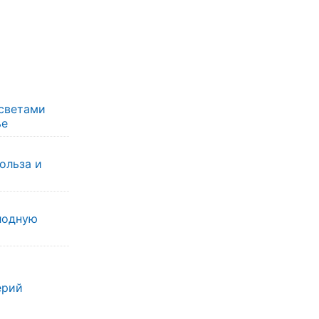
ссветами
ье
ольза и
лодную
ерий