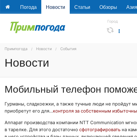
Погода
Новости
Статьи
Обзоры
Ази
Город
Примпогода
Новости
События
Новости
Мобильный телефон поможе
Гурманы, сладкоежки, а также тучные люди не пройдут м
приобретут его для...
контроля за собственным избыточн
Аппарат производства компании NTT Communication мгн
в тарелке. Для этого достаточно
сфотографировать
на кам
в него устройства и базы данных, включающей сведения о