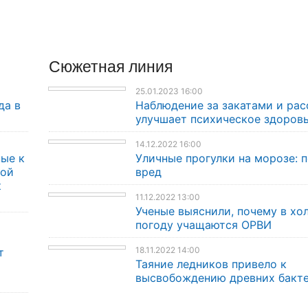
Сюжетная линия
25.01.2023 16:00
да в
Наблюдение за закатами и ра
улучшает психическое здоров
14.12.2022 16:00
ые к
Уличные прогулки на морозе: п
кой
вред
к
11.12.2022 13:00
Ученые выяснили, почему в хо
погоду учащаются ОРВИ
18.11.2022 14:00
т
Таяние ледников привело к
высвобождению древних бакт