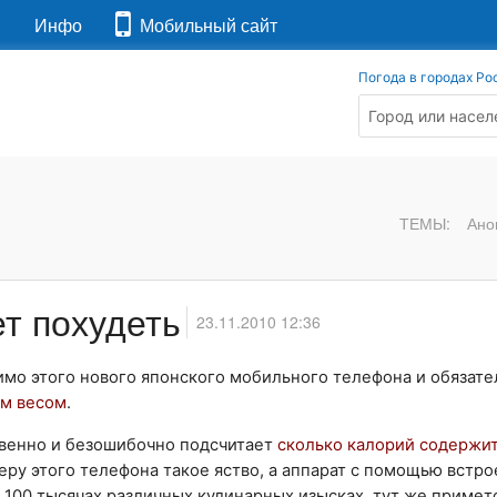
я
Инфо
Мобильный сайт
Погода в городах Ро
ТЕМЫ:
Ано
т похудеть
23.11.2010 12:36
имо этого нового японского мобильного телефона и обязате
ым весом
.
овенно и безошибочно подсчитает
сколько калорий содержи
еру этого телефона такое яство, а аппарат с помощью встр
 100 тысячах различных кулинарных изысках, тут же примет