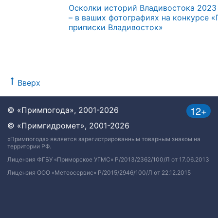
Осколки историй Владивостока 2023
– в ваших фотографиях на конкурсе «
приписки Владивосток»
Вверх
12+
© «Примпогода», 2001-2026
© «Примгидромет», 2001-2026
«Примпогода» является зарегистрированным товарным знаком на
территории РФ.
Лицензия ФГБУ «Приморское УГМС» Р/2013/2362/100/Л от 17.06.2013
Лицензия ООО «Метеосервис» Р/2015/2946/100/Л от 22.12.2015