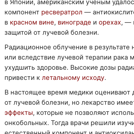
в Японии, американским учёным удалос
компонент
ресвератрол
— антиокислит
в
красном вине
,
винограде
и
орехах
, —
защитой от лучевой болезни.
Радиационное облучение в результате 
или вследствие лучевой терапии рака 
ухудшить здоровье. Высокие дозы ради
привести к
летальному исходу
.
В настоящее время медики оценивают 
от лучевой болезни, но лекарство име
эффекты
, которые не позволяют исполь
онкобольных. Тогда врачи решили изуч
естественный компонент и антиоксида