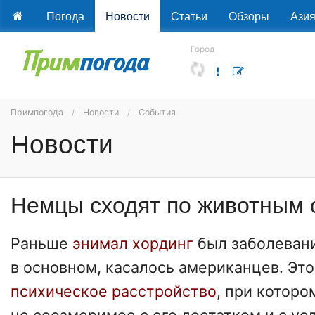
Погода
Новости
Статьи
Обзоры
Ази
Город
Примпогода
Новости
События
Новости
Немцы сходят по животным 
Раньше
энимал хординг
был заболевани
в основном, касалось американцев. Эт
психическое расстройство
, при которо