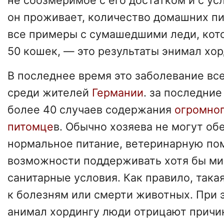
не соозмеримое с его достатком и с ус
он проживает, количество домашних пи
все примеры с сумашедшими леди, кот
50 кошек, — это результаты энимал хор
В последнее время это заболевание вс
среди жителей
Германии
. за последние
более 40 случаев содержания
огромног
питомце
в. Обычно хозяева не могут об
нормальное питание, ветеринарную по
возможности поддерживать хотя бы м
санитарные условия. Как правило, така
к болезням или смерти животных. При
анимал хордингу люди отрицают прич