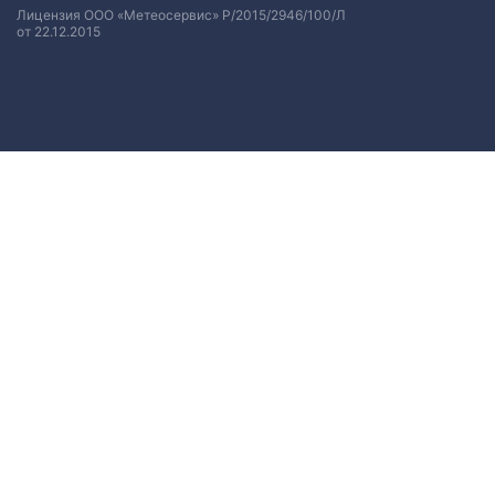
Лицензия ООО «Метеосервис» Р/2015/2946/100/Л
от 22.12.2015