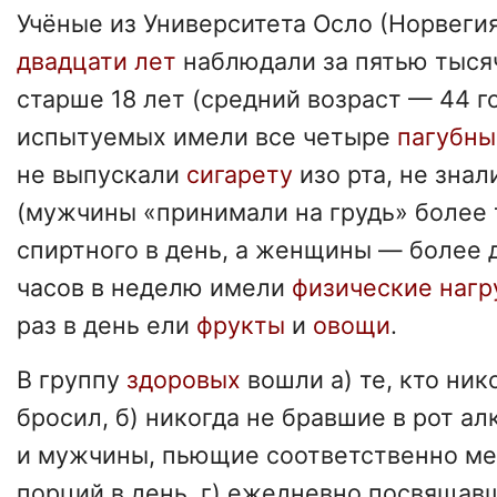
Учёные из Университета Осло (Норвеги
двадцати лет
наблюдали за пятью тыся
старше 18 лет (средний возраст — 44 го
испытуемых имели все четыре
пагубны
не выпускали
сигарету
изо рта, не зна
(мужчины «принимали на грудь» более 
спиртного в день, а женщины — более д
часов в неделю имели
физические нагр
раз в день ели
фрукты
и
овощи
.
В группу
здоровых
вошли а) те, кто ник
бросил, б) никогда не бравшие в рот а
и мужчины, пьющие соответственно ме
порций в день, г) ежедневно посвящав