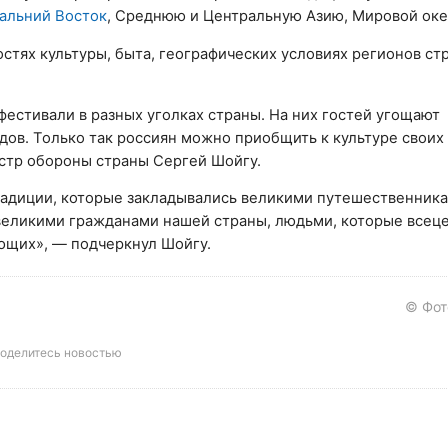
альний Восток
, Среднюю и Центральную Азию, Мировой оке
стях культуры, быта, географических условиях регионов ст
естивали в разных уголках страны. На них гостей угощают
ов. Только так россиян можно приобщить к культуре своих
стр обороны страны Сергей Шойгу.
радиции, которые закладывались великими путешественника
великими гражданами нашей страны, людьми, которые всеце
ющих», — подчеркнул Шойгу.
© Фот
оделитесь новостью