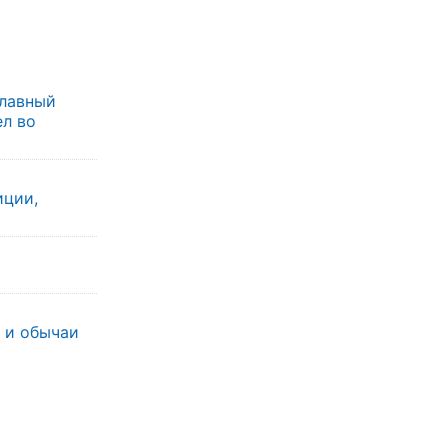
Главный
ел во
иции,
 и обычаи