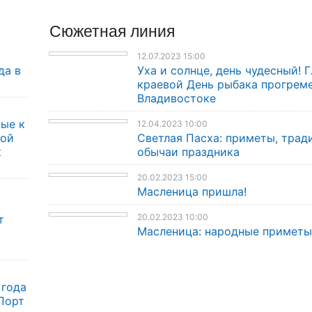
Сюжетная линия
12.07.2023 15:00
да в
Уха и солнце, день чудесный! 
краевой День рыбака прогрем
Владивостоке
ые к
12.04.2023 10:00
кой
Светлая Пасха: приметы, трад
к
обычаи праздника
20.02.2023 15:00
Масленица пришла!
20.02.2023 10:00
т
Масленица: народные приметы
 года
Порт