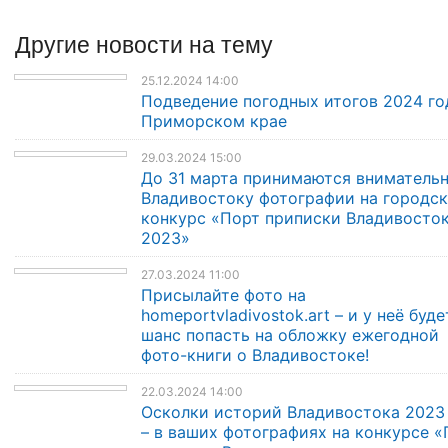
Другие
новости
на тему
25.12.2024 14:00
Подведение погодных итогов 2024 го
Приморском крае
29.03.2024 15:00
До 31 марта принимаются внимательн
Владивостоку фотографии на городс
конкурс «Порт приписки Владивосто
2023»
27.03.2024 11:00
Присылайте фото на
homeportvladivostok.art – и у неё буде
шанс попасть на обложку ежегодной
фото-книги о Владивостоке!
22.03.2024 14:00
Осколки историй Владивостока 2023
– в ваших фотографиях на конкурсе «