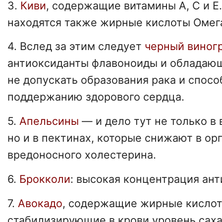
3.
Киви
, содержащие витамины А, С и Е.
находятся также жирные кислоты Омег
4. Вслед за этим следует
черный виног
антиоксиданты флавоноиды и обладаю
не допускать образования рака и спос
поддержанию здорового сердца.
5.
Апельсины
— и дело тут не только в 
но и в пектинах, которые снижают в ор
вредоносного холестерина.
6.
Брокколи
: высокая концентрация ант
7.
Авокадо
, содержащие жирные кислот
стабилизирующие в крови уровень саха