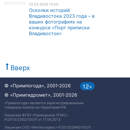
22.03.2024 14:00
Осколки историй
Владивостока 2023 года – в
ваших фотографиях на
конкурсе «Порт приписки
Владивосток»
Вверх
12+
© «Примпогода», 2001-2026
© «Примгидромет», 2001-2026
«Примпогода» является зарегистрированным
товарным знаком на территории РФ.
Лицензия ФГБУ «Приморское УГМС»
Р/2013/2362/100/Л от 17.06.2013
Лицензия ООО «Метеосервис» Р/2015/2946/100/Л