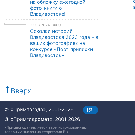
на обложку ежегодной
фото-книги о
Владивостоке!
22.03.2024 14:00
Осколки историй
Владивостока 2023 года – в
ваших фотографиях на
конкурсе «Порт приписки
Владивосток»
Вверх
12+
© «Примпогода», 2001-2026
© «Примгидромет», 2001-2026
«Примпогода» является зарегистрированным
товарным знаком на территории РФ.