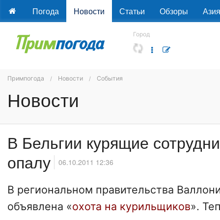
Погода
Новости
Статьи
Обзоры
Ази
Город
Примпогода
Новости
События
Новости
В Бельгии курящие сотрудни
опалу
06.10.2011 12:36
В региональном правительства Валлони
объявлена «
охота на курильщиков
». Те