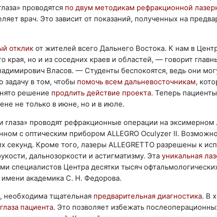
глаза» проводятся
по двум методикам рефракционной лазер
еляет врач. Это зависит от показаний, полученных на предв
ый отклик
от жителей всего Дальнего Востока. К нам в Центр
 края, но и из соседних краев и областей, — говорит главн
адимирович Власов. — Студенты беспокоятся, ведь они мог
 задачу в том, чтобы
помочь всем дальневосточникам
, кот
инято решение
продлить действие проекта
. Теперь пациенты
не не только в июне, но и в июле.
и глаза» проводят рефракционные операции на эксимерном
ном с оптическим прибором ALLEGRO Oculyzer II. Возможно
их секунд. Кроме того, лазеры ALLEGRETTO разрешены к ис
кости, дальнозоркости и астигматизму. Эта
уникальная лаз
чами специалистов Центра десятки тысяч офтальмологически
имени академика С. Н. Федорова.
, необходима тщательная
предварительная диагностика
. В 
глаза пациента
. Это позволяет избежать послеоперационны