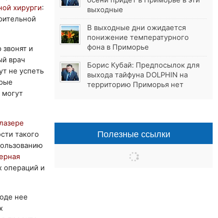
осени придёт в Приморье в эти
ной хирурги
:
выходные
арительной
В выходные дни ожидается
понижение температурного
фона в Приморье
 звонят и
ый врач
Борис Кубай: Предпосылок для
ут не успеть
выхода тайфуна DOLPHIN на
орые
территорию Приморья нет
 могут
лазере
Полезные ссылки
сти такого
пользованию
ерная
х операций и
ходе нее
х