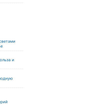
ссветами
ье
ольза и
лодную
ерий