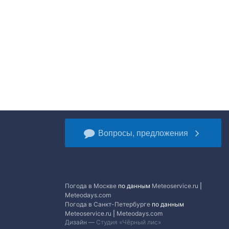
Вопросы, предложения
Погода в Москве
по данным
Meteoservice.ru
|
Meteodays.com
Погода в Санкт-Петербурге
по данным
Meteoservice.ru
|
Meteodays.com
Дизайн —
Студия «Чёрный лис»