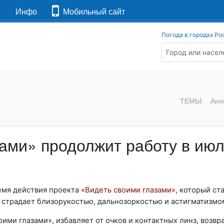
я
Инфо
Мобильный сайт
Погода в городах Ро
ТЕМЫ:
Ано
зами» продолжит работу в ию
емя действия проекта
«Видеть своими глазами»
, который ст
о страдает близорукостью, дальнозоркостью и астигматизмо
ими глазами», избавляет от очков и контактных линз, возв