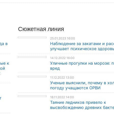
Сюжетная линия
25.01.2023 16:00
да в
Наблюдение за закатами и ра
улучшает психическое здоров
14.12.2022 16:00
ые к
Уличные прогулки на морозе: п
кой
вред
к
11.12.2022 13:00
Ученые выяснили, почему в хо
погоду учащаются ОРВИ
18.11.2022 14:00
т
Таяние ледников привело к
высвобождению древних бакт