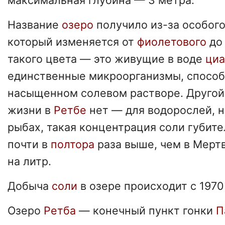
максимальная глубина — 3 метра.
Название
озеро
получило из-за особого
который изменяется от
фиолетового
д
такого цвета — это живущие в воде
ци
единственные микроорганизмы, способ
насыщенном солевом растворе. Другой
жизни в
Ретбе
нет — для водорослей, н
рыбах, такая концентрация соли губите
почти в
полтора
раза выше, чем в Мерт
на литр.
Добыча
соли
в озере происходит с 1970
Озеро
Ретба
— конечный пункт гонки
П