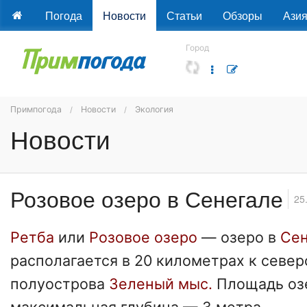
Погода
Новости
Статьи
Обзоры
Ази
Город
Примпогода
Новости
Экология
Новости
Розовое озеро в Сенегале
25
Ретба
или
Розовое озеро
— озеро в
Сен
располагается в 20 километрах к север
полуострова
Зеленый мыс.
Площадь оз