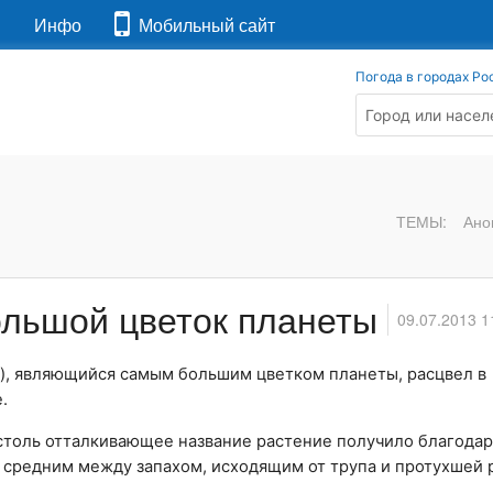
я
Инфо
Мобильный сайт
Погода в городах Ро
ТЕМЫ:
Ано
ольшой цветок планеты
09.07.2013 1
m), являющийся самым большим цветком планеты, расцвел в
.
ое столь отталкивающее название растение получило благода
о средним между запахом, исходящим от трупа и протухшей 