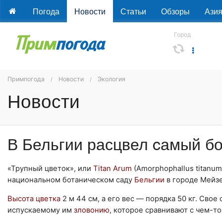
Погода
Новости
Статьи
Обзоры
Ази
Город
Примпогода
Новости
Экология
Новости
В Бельгии расцвел cамый б
«Трупный цветок», или
Titan Arum
(Amorphophallus titanu
национальном ботаническом саду
Бельгии
в городе Мейзе
Высота цветка
2 м 44 см, а его вес — порядка 50 кг. Св
испускаемому им
зловонию
, которое сравнивают с чем-т