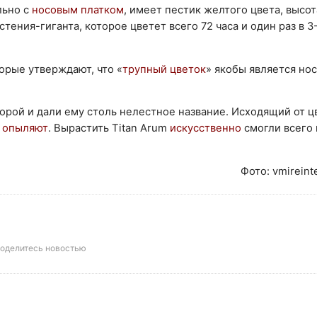
льно с
носовым платком
, имеет пестик желтого цвета, высот
стения-гиганта, которое цветет всего 72 часа и один раз в 3
орые утверждают, что «
трупный цветок
» якобы является но
торой и дали ему столь нелестное название. Исходящий от ц
о
опыляют
. Вырастить Titan Arum
искусственно
смогли всего 
Фото: vmirein
оделитесь новостью