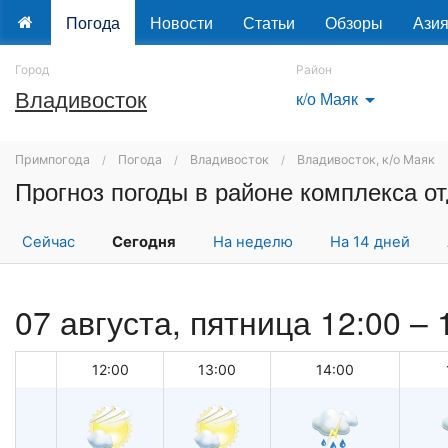
Погода
Новости
Статьи
Обзоры
Ази
Город
Район
Владивосток
к/о Маяк
arrow_drop_down
Примпогода
Погода
Владивосток
Владивосток, к/о Маяк
Сейчас
Сегодня
На неделю
На 14 дней
07 августа, пятница 12:00 –
12:00
13:00
14:00