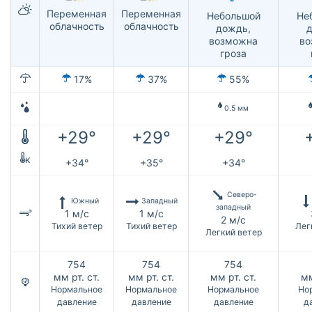
Переменная
Переменная
Небольшой
Не
облачность
облачность
дождь,
д
возможна
во
гроза
17%
37%
55%
0.5 мм
+29°
+29°
+29°
к
+34°
+35°
+34°
Северо-
Южный
Западный
западный
1 м/с
1 м/с
2 м/с
Тихий ветер
Тихий ветер
Лег
Легкий ветер
754
754
754
мм рт. ст.
мм рт. ст.
мм рт. ст.
мм
Нормальное
Нормальное
Нормальное
Но
давление
давление
давление
д