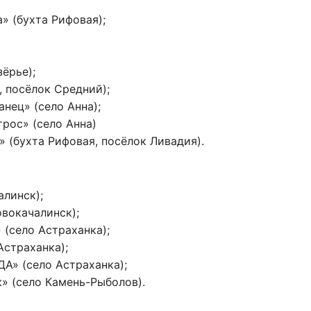
» (бухта Рифовая);
ёрье);
 посёлок Средний);
нец» (село Анна);
рос» (село Анна)
 (бухта Рифовая, посёлок Ливадия).
линск);
вокачалинск);
 (село Астраханка);
Астраханка);
А» (село Астраханка);
» (село Камень-Рыболов).