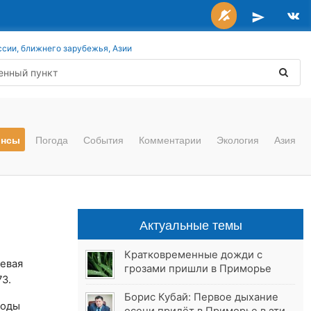
ссии, ближнего зарубежья, Азии
онсы
Погода
События
Комментарии
Экология
Азия
Актуальные темы
Кратковременные дожди с
аевая
грозами пришли в Приморье
73.
Борис Кубай: Первое дыхание
годы