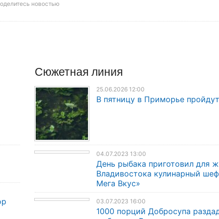
оделитесь новостью
Сюжетная линия
25.06.2026 12:00
В пятницу в Приморье пройду
04.07.2023 13:00
День рыбака приготовил для 
Владивостока кулинарный шеф-
Мега Вкус»
ор
03.07.2023 16:00
1000 порций Добросупа раздад