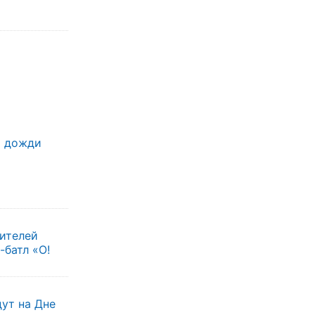
т дожди
жителей
батл «О!
ут на Дне