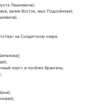
бухта Лашкевича);
вка, залив Восток, мыс Подосёнова);
шкевича).
етства» на Солдатском озере.
Шепалова);
да);
чный порт» в посёлке Врангель;
;
рье);
новая);