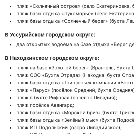
пляж «Солнечный остров» (село Екатериновка, 
пляж базы отдыха «Лукоморье» (село Екатерино
пляж базы отдыха «Солнечный берег» (бухта Ла
В Уссурийском городском округе:
два открытых водоёма на базе отдыха «Берег д
В Находкинском городском округе:
пляж на базе «Золотой берег» (Врангель, Бухта 
пляж ООО «Бухта Отрада» (Находка, бухта Отра
пляж базы отдыха «Триозёрье» компании «Восто
пляж «Парус» (посёлок Средний, бухта Средняя)
пляж в бухте Рифовая (посёлок Ливадия);
пляж посёлка Авангард;
пляж базы отдыха «Морской бриз» (бухта Триозё
пляж базы отдыха «Зелёный мыс» (бухта Подосё
пляж ИП Подольский (озеро Ливадийское);