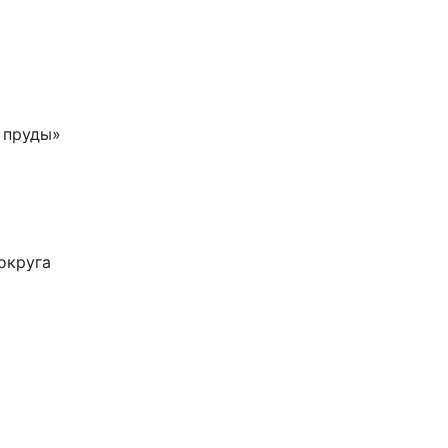
 пруды»
округа