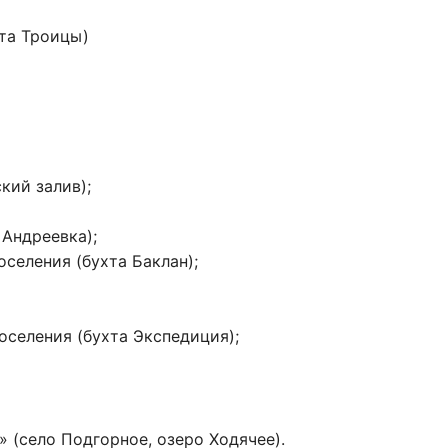
та Троицы)
кий залив);
 Андреевка);
селения (бухта Баклан);
селения (бухта Экспедиция);
 (село Подгорное, озеро Ходячее).