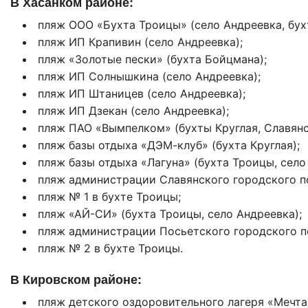
В Хасанком районе:
пляж ООО «Бухта Троицы» (село Андреевка, бух
пляж ИП Крапивин (село Андреевка);
пляж «Золотые пески» (бухта Бойцмана);
пляж ИП Солнышкина (село Андреевка);
пляж ИП Штаницев (село Андреевка);
пляж ИП Дзекан (село Андреевка);
пляж ПАО «Вымпелком» (бухты Круглая, Славянс
пляж базы отдыха «ДЭМ-клуб» (бухта Круглая);
пляж базы отдыха «Лагуна» (бухта Троицы, село
пляж администрации Славянского городского по
пляж № 1 в бухте Троицы;
пляж «АЙ-СИ» (бухта Троицы, село Андреевка);
пляж администрации Посьетского городского по
пляж № 2 в бухте Троицы.
В Кировском районе:
пляж детского оздоровительного лагеря «Мечта»