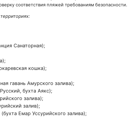
роверку соответствия пляжей требованиям безопасности.
 территориях:
нция Санаторная);
а);
окаревская кошка);
ая гавань Амурского залива);
усский, бухта Аякс);
рийского залива);
рийский залив);
(бухта Емар Уссурийского залива);