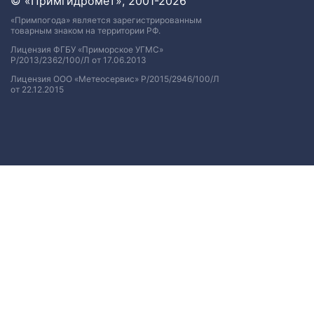
© «Примгидромет», 2001-2026
«Примпогода» является зарегистрированным
товарным знаком на территории РФ.
Лицензия ФГБУ «Приморское УГМС»
Р/2013/2362/100/Л от 17.06.2013
Лицензия ООО «Метеосервис» Р/2015/2946/100/Л
от 22.12.2015