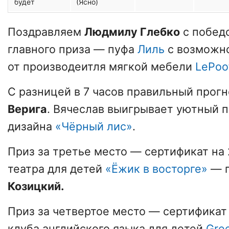
будет
(Ясно)
Поздравляем
Людмилу Глебко
с побед
главного приза — пуфа
Лиль
с возможно
от производеитля мягкой мебели
LePoo
С разницей в 7 часов правильный прог
Верига
. Вячеслав выигрывает уютный п
дизайна
«Чёрный лис»
.
Приз за третье место — сертификат на 
театра для детей
«Ёжик в восторге»
— п
Козицкий.
Приз за четвертое место — сертификат 
клуба английского языка для детей
Gre