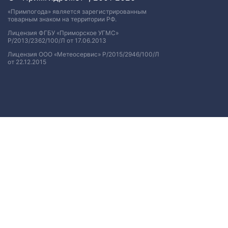
«Примпогода» является зарегистрированным
товарным знаком на территории РФ.
Лицензия ФГБУ «Приморское УГМС»
Р/2013/2362/100/Л от 17.06.2013
Лицензия ООО «Метеосервис» Р/2015/2946/100/Л
от 22.12.2015