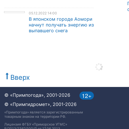
05.12.2022 14:00
В японском городе Аомори
начнут получать энергию из
выпавшего снега
Вверх
12+
© «Примпогода», 2001-2026
© «Примгидромет», 2001-2026
«Примпогода» является зарегистрированным
товарным знаком на территории РФ.
Лицензия ФГБУ «Приморское УГМС»
Р/2013/2362/100/Л от 17.06.2013