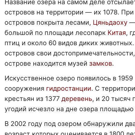
Название озера на самом деле отсылае
островов на территории — их 1078. При
островов покрыта лесами,
Цяньдаоху
—
большой по площади лесопарк
Китая
, 
птиц и около 60 видов диких животных.
островов свои достопримечательности,
острове находится музей
замков
.
Искусственное озеро появилось в 1959 
сооружения
гидростанции
. С территор
крестьян из 1377
деревень
, и 20 тысяч
угодий исчезло на дне озера площадью
В 2002 году под озером обнаружили дв
возраст которых оценивается в 1800 лет