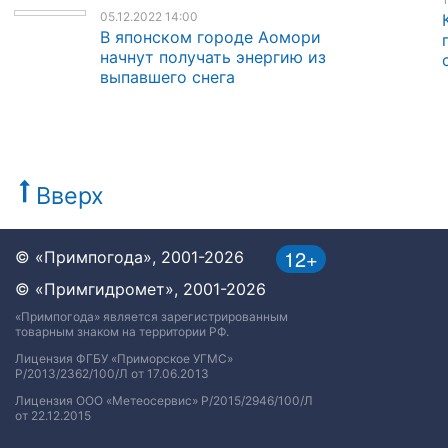
05.12.2022 14:00
В японском городе Аомори
начнут получать энергию из
выпавшего снега
Вверх
12+
© «Примпогода», 2001-2026
© «Примгидромет», 2001-2026
«Примпогода» является зарегистрированным
товарным знаком на территории РФ.
Лицензия ФГБУ «Приморское УГМС»
Р/2013/2362/100/Л от 17.06.2013
Лицензия ООО «Метеосервис» Р/2015/2946/100/Л
от 22.12.2015