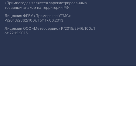
«Примпогода» является зарегистрированным
товарным знаком на территории РФ.
Лицензия ФГБУ «Приморское УГМС»
Р/2013/2362/100/Л от 17.06.2013
Лицензия ООО «Метеосервис» Р/2015/2946/100/Л
от 22.12.2015