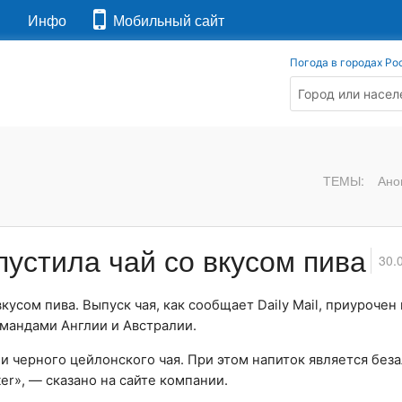
я
Инфо
Мобильный сайт
Погода в городах Ро
ТЕМЫ:
Ано
устила чай со вкусом пива
30.
вкусом пива. Выпуск чая, как сообщает Daily Mail, приурочен
омандами Англии и Австралии.
 и черного цейлонского чая. При этом напиток является без
ter», — сказано на сайте компании.