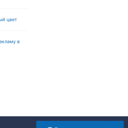
ы
ый цвет
екламу в