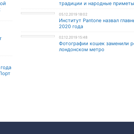
кой
традиции и народные примет
к
05.12.2019 18:02
Институт Pantone назвал главн
2020 года
02.12.2019 15:48
т
Фотографии кошек заменили р
лондонском метро
 года
Порт