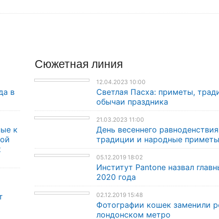
Сюжетная линия
12.04.2023 10:00
да в
Светлая Пасха: приметы, трад
обычаи праздника
21.03.2023 11:00
ые к
День весеннего равноденствия
кой
традиции и народные примет
к
05.12.2019 18:02
Институт Pantone назвал главн
2020 года
02.12.2019 15:48
т
Фотографии кошек заменили р
лондонском метро