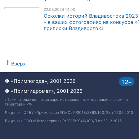
22.03.2024 14:00
Осколки историй Владивостока 2023
– в ваших фотографиях на конкурсе «
приписки Владивосток»
Вверх
12+
© «Примпогода», 2001-2026
© «Примгидромет», 2001-2026
«Примпогода» является зарегистрированным товарным знаком на
территории РФ.
Лицензия ФГБУ «Приморское УГМС» Р/2013/2362/100/Л от 17.06.2013
Лицензия ООО «Метеосервис» Р/2015/2946/100/Л от 22.12.2015