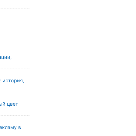
иции,
: история,
ы
ый цвет
екламу в