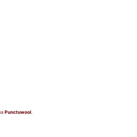
на
Punctuwool
.