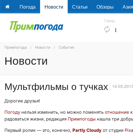
Погода
Новости
Статьи
Обзоры
Ази
Город
Примпогода
Новости
События
Новости
Мультфильмы о тучках
14.05.201
Дорогие друзья!
Погоду
нельзя изменить, но можно поменять
отношение
к
радоваться жизни, редакция
Примпогоды
нашла три добр
Первый ролик — это, конечно,
Partly Cloudy
от студии
Pix