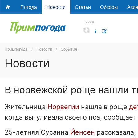
Погода
Новости
Статьи
Обзоры
Ази
Город
Примпогода
Новости
События
Новости
В норвежской роще нашли 
Жительница
Норвегии
нашла в роще
де
когда выгуливала своего пса, сообщает 
25-летняя Сусанна
Йенсен
рассказала, 