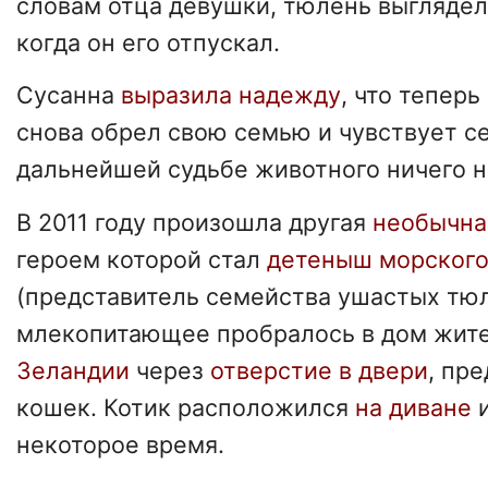
словам отца девушки, тюлень выглядел
когда он его отпускал.
Сусанна
выразила надежду
, что тепер
снова обрел свою семью и чувствует с
дальнейшей судьбе животного ничего н
В 2011 году произошла другая
необычна
героем которой стал
детеныш морского
(представитель семейства ушастых тю
млекопитающее пробралось в дом жи
Зеландии
через
отверстие в двери
, пр
кошек. Котик расположился
на диване
и
некоторое время.