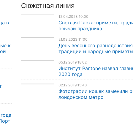
Сюжетная линия
12.04.2023 10:00
да в
Светлая Пасха: приметы, трад
обычаи праздника
21.03.2023 11:00
ые к
День весеннего равноденствия
кой
традиции и народные примет
к
05.12.2019 18:02
Институт Pantone назвал главн
2020 года
02.12.2019 15:48
т
Фотографии кошек заменили р
лондонском метро
 года
Порт