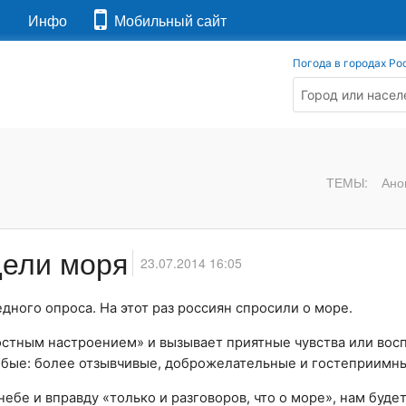
я
Инфо
Мобильный сайт
Погода в городах Ро
ТЕМЫ:
Ано
дели моря
23.07.2014 16:05
ого опроса. На этот раз россиян спросили о море.
остным настроением» и вызывает приятные чувства или вос
обые: более отзывчивые, доброжелательные и гостеприимн
ебе и вправду «только и разговоров, что о море», нам будет