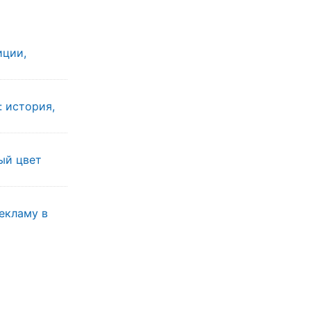
иции,
: история,
ы
ый цвет
екламу в