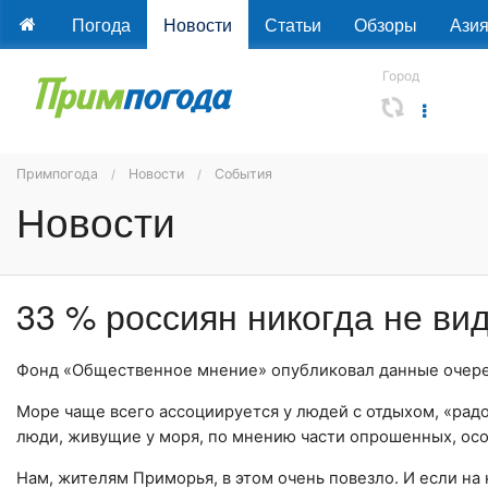
Погода
Новости
Статьи
Обзоры
Ази
Город
Примпогода
Новости
События
Новости
33 % россиян никогда не ви
Фонд «Общественное мнение» опубликовал данные очередн
Море чаще всего ассоциируется у людей с отдыхом, «рад
люди, живущие у моря, по мнению части опрошенных, ос
Нам, жителям Приморья, в этом очень повезло. И если на н