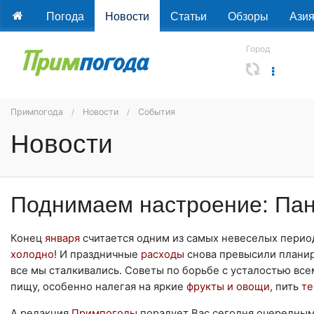
Погода
Новости
Статьи
Обзоры
Ази
Город
Примпогода
Новости
События
Новости
Поднимаем настроение: Па
Конец
января
считается одним из самых невеселых пери
холодно
! И праздничные
расходы
снова превысили планир
все мы сталкивались. Советы по борьбе с усталостью вс
пищу, особенно налегая на яркие
фрукты и овощи
, пить
т
А редакция
Примпогоды
порадует Вас сегодня очередным