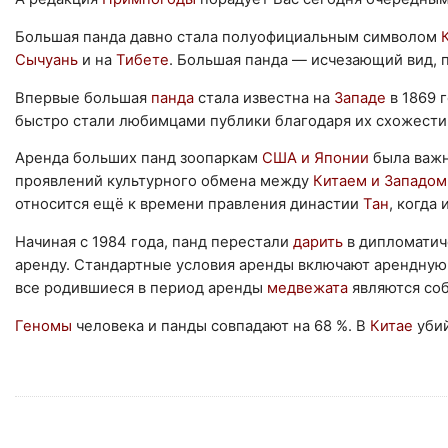
Большая панда давно стала полуофициальным символом
Сычуань
и на
Тибете
. Большая панда — исчезающий вид, п
Впервые большая
панда
стала известна на
Западе
в 1869 
быстро стали любимцами публики благодаря их схожест
Аренда больших панд зоопаркам
США и Японии
была важн
проявлений культурного обмена между
Китаем и Западом
относится ещё к времени правления династии
Тан
, когда
Начиная с 1984 года, панд перестали
дарить
в дипломатич
аренду. Стандартные условия аренды включают арендную 
все родившиеся в период аренды
медвежата
являются со
Геномы
человека и панды совпадают на 68 %. В
Китае
уби