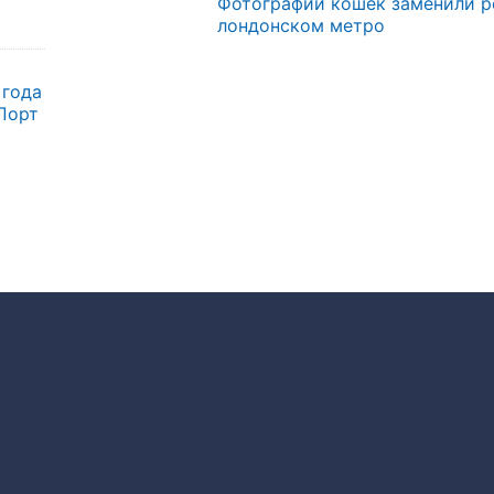
Фотографии кошек заменили р
лондонском метро
 года
Порт