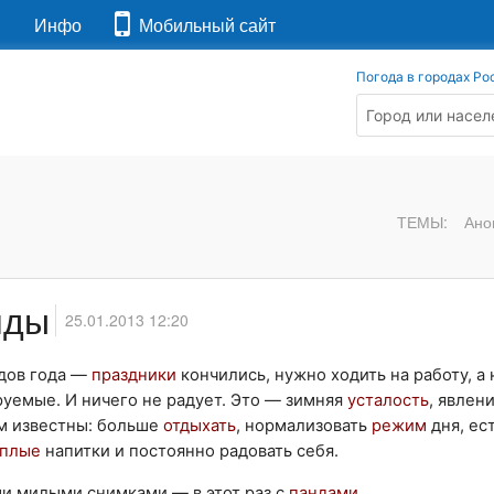
я
Инфо
Мобильный сайт
Погода в городах Ро
ТЕМЫ:
Ано
нды
25.01.2013 12:20
одов года —
праздники
кончились, нужно ходить на работу, а 
уемые. И ничего не радует. Это — зимняя
усталость
, явлен
ем известны: больше
отдыхать
, нормализовать
режим
дня, ес
еплые
напитки и постоянно радовать себя.
и милыми снимками — в этот раз с
пандами
.