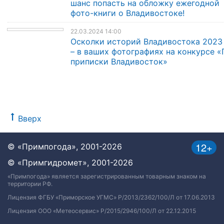
шанс попасть на обложку ежегодной
фото-книги о Владивостоке!
22.03.2024 14:00
Осколки историй Владивостока 2023
– в ваших фотографиях на конкурсе «
приписки Владивосток»
Вверх
12+
© «Примпогода», 2001-2026
© «Примгидромет», 2001-2026
«Примпогода» является зарегистрированным товарным знаком на
территории РФ.
Лицензия ФГБУ «Приморское УГМС» Р/2013/2362/100/Л от 17.06.2013
Лицензия ООО «Метеосервис» Р/2015/2946/100/Л от 22.12.2015