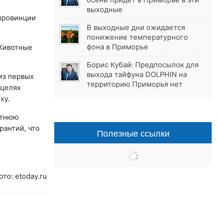
осени придёт в Приморье в эти
выходные
 провинции
В выходные дни ожидается
понижение температурного
фона в Приморье
Животные
Борис Кубай: Предпосылок для
выхода тайфуна DOLPHIN на
из первых
территорию Приморья нет
 целях
ху.
етнюю
рантий, что
Полезные ссылки
ото: etoday.ru