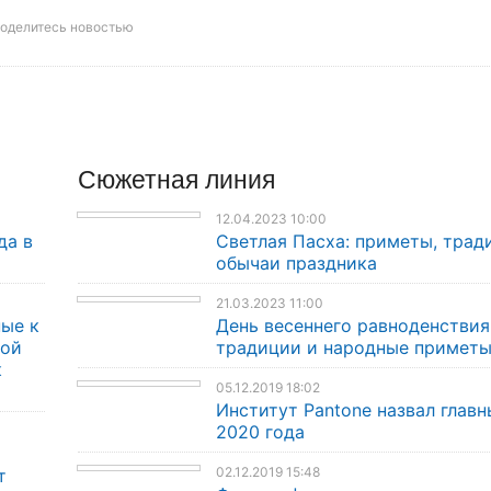
оделитесь новостью
Сюжетная линия
12.04.2023 10:00
да в
Светлая Пасха: приметы, трад
обычаи праздника
21.03.2023 11:00
ые к
День весеннего равноденствия
кой
традиции и народные примет
к
05.12.2019 18:02
Институт Pantone назвал главн
2020 года
02.12.2019 15:48
т