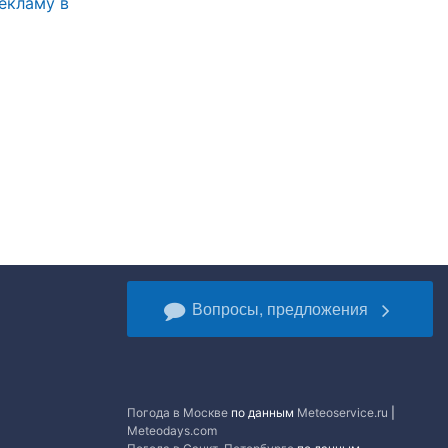
екламу в
Вопросы, предложения
Погода в Москве
по данным
Meteoservice.ru
|
Meteodays.com