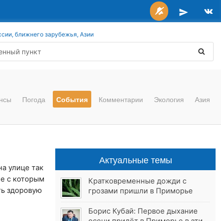
ссии, ближнего зарубежья, Азии
нсы
Погода
События
Комментарии
Экология
Азия
Актуальные темы
на улице так
ие с которым
Кратковременные дожди с
ть здоровую
грозами пришли в Приморье
Борис Кубай: Первое дыхание