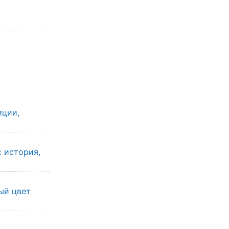
иции,
: история,
ы
ый цвет