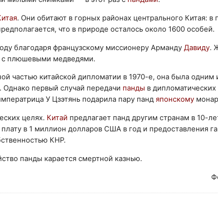
Китая
. Они обитают в горных районах центрального Китая: в
редполагается, что в природе осталось около 1600 особей.
году благодаря французскому миссионеру Арманду
Давиду
. 
и с плюшевыми медведями.
ой частью китайской дипломатии в 1970-е, она была одним 
. Однако первый случай передачи
панды
в дипломатических
 императрица У Цзэтянь подарила пару панд
японскому
монар
еских целях.
Китай
предлагает панд другим странам в 10-л
плату в 1 миллион долларов США в год и предоставления га
бственностью КНР.
йство панды карается смертной казнью.
Ф