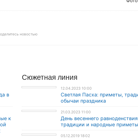
Фото:
оделитесь новостью
Сюжетная линия
12.04.2023 10:00
да в
Светлая Пасха: приметы, трад
обычаи праздника
21.03.2023 11:00
ые к
День весеннего равноденствия
кой
традиции и народные примет
к
05.12.2019 18:02