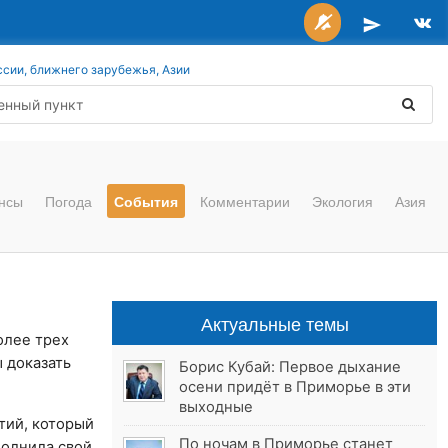
ссии, ближнего зарубежья, Азии
нсы
Погода
События
Комментарии
Экология
Азия
Актуальные темы
олее трех
ы доказать
Борис Кубай: Первое дыхание
осени придёт в Приморье в эти
выходные
тий, который
По ночам в Приморье станет
полнила свой