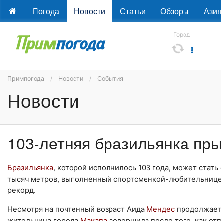
Погода
Новости
Статьи
Обзоры
Ази
Город
Примпогода
Новости
События
Новости
103-летняя бразильянка пр
Бразильянка
, которой исполнилось 103 года, может стать
тысяч метров, выполненный спортсменкой-любительнице
рекорд.
Несмотря на почтенный возраст Аида
Мендес
продолжает
жительница города
Макапа
совершила после того, как о