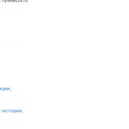
 runews24.ru
иции,
: история,
ы