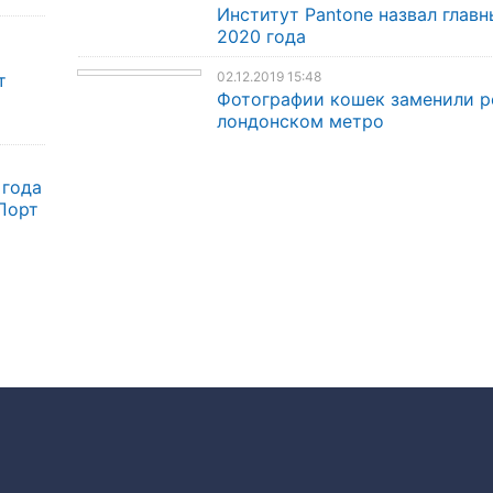
Институт Pantone назвал главн
2020 года
02.12.2019 15:48
т
Фотографии кошек заменили р
лондонском метро
 года
Порт