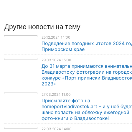
Другие
новости
на тему
25.12.2024 14:00
Подведение погодных итогов 2024 го
Приморском крае
29.03.2024 15:00
До 31 марта принимаются внимательн
Владивостоку фотографии на городс
конкурс «Порт приписки Владивосто
2023»
27.03.2024 11:00
Присылайте фото на
homeportvladivostok.art – и у неё буде
шанс попасть на обложку ежегодной
фото-книги о Владивостоке!
22.03.2024 14:00