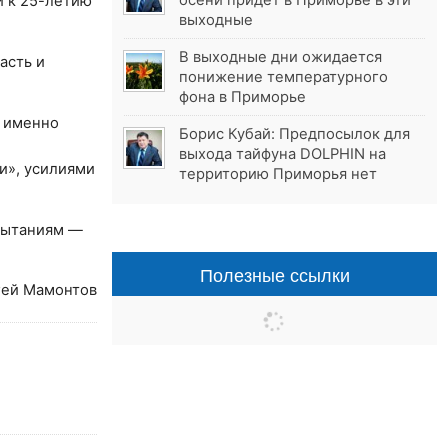
осени придёт в Приморье в эти
й к 25-летию
выходные
В выходные дни ожидается
асть и
понижение температурного
фона в Приморье
ь именно
Борис Кубай: Предпосылок для
выхода тайфуна DOLPHIN на
и», усилиями
территорию Приморья нет
спытаниям —
Полезные ссылки
гей Мамонтов