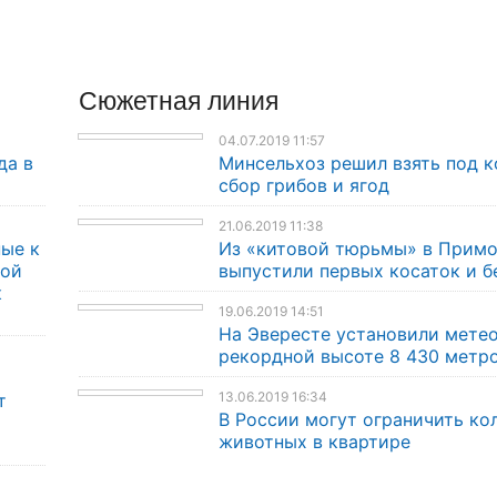
Сюжетная линия
04.07.2019 11:57
да в
Минсельхоз решил взять под к
сбор грибов и ягод
21.06.2019 11:38
ые к
Из «китовой тюрьмы» в Прим
кой
выпустили первых косаток и б
к
19.06.2019 14:51
На Эвересте установили мете
рекордной высоте 8 430 метр
13.06.2019 16:34
т
В России могут ограничить ко
животных в квартире