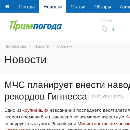
Погода
Новости
Статьи
Обзоры
Ази
Город
Примпогода
Новости
События
Новости
МЧС планирует внести наво
рекордов Гиннесса
15.05.2014 10:52
Одно из
крупнейших
наводнений последнего десятилетия
скором времени быть занесено во всемирно известную
К
планирует выступить Российское
Министерство по чрезв