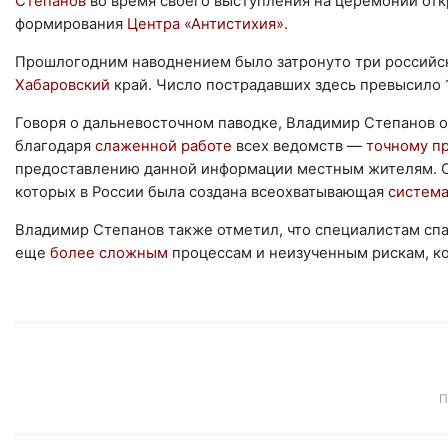
Степанов
во время своего выступления на церемонии отк
формирования
Центра «Антистихия»
.
Прошлогодним наводнением было затронуто три российс
Хабаровский
край. Число пострадавших здесь превысило 1
Говоря о дальневосточном паводке, Владимир Степанов о
благодаря
слаженной работе
всех ведомств —
точному п
предоставлению данной информации местным жителям. О
которых в России была создана всеохватывающая
система
Владимир Степанов также отметил, что специалистам сп
еще
более сложным
процессам и неизученным рискам, ко
П