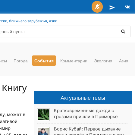
ссии, ближнего зарубежья, Азии
нсы
Погода
События
Комментарии
Экология
Азия
 Книгу
Актуальные темы
Кратковременные дожди с
ду, может в
грозами пришли в Приморье
циативой
димир
Борис Кубай: Первое дыхание