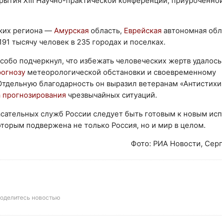
рытия XIII Научно-практической конференции, приуроченно
ких региона —
Амурская
область,
Еврейская
автономная обл
91 тысячу человек в 235 городах и поселках.
собо подчеркнул, что избежать человеческих жертв удалос
рогнозу
метеорологической обстановки и своевременному
тдельную благодарность он выразил ветеранам «Антистихи
 прогнозирования
чрезвычайных ситуаций.
асательных служб России следует быть готовым к новым и
торым подвержена не только Россия, но и мир в целом.
Фото: РИА Новости, Сер
оделитесь новостью