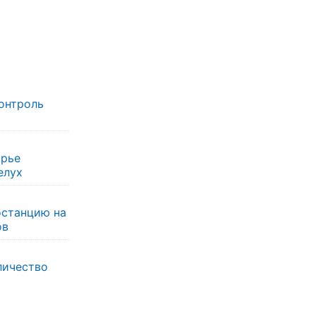
онтроль
орье
елух
останцию на
ов
личество