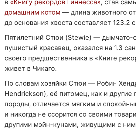
в
«Книгу рекордов Гиннесса»
, став са
домашним котом
— длина животного от
до основания хвоста составляет 123.2 
Пятилетний Стюи (Stewie) — дымчато-
пушистый красавец, оказался на 1.3 са
своего предшественника в «Книге реко
живет в Чикаго.
По словам хозяйки Стюи — Робин Хендр
Hendrickson), её питомец, как и другие
породы, отличается мягким и спокойн
и никогда не ссорится со своими това
другими мэйн-кунами, живущими с ним