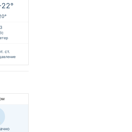
+22°
+20°
З
/с
етер
т. ст.
давление
ом
ачно