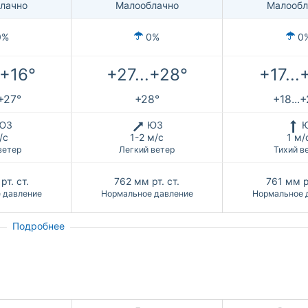
лачно
Малооблачно
Малообл
0%
0%
0
.+16°
+27...+28°
+17...
.+27°
+28°
+18...
ЮЗ
ЮЗ
/с
1-2 м/с
1 м/
ветер
Легкий ветер
Тихий в
рт. ст.
762
мм рт. ст.
761
мм рт
 давление
Нормальное давление
Нормальное 
Подробнее