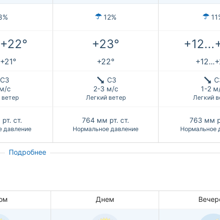
8%
12%
11
.+22°
+23°
+12...
.+21°
+22°
+12...+
СЗ
СЗ
С
 м/с
2-3 м/с
1-2 м
 ветер
Легкий ветер
Легкий в
рт. ст.
764
мм рт. ст.
763
мм р
е давление
Нормальное давление
Нормальное 
Подробнее
ом
Днем
Вечер