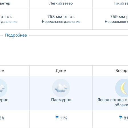
 ветер
Легкий ветер
Тихий в
рт. ст.
758
мм рт. ст.
759
мм р
 давление
Нормальное давление
Нормальное 
Подробнее
ом
Днем
Вечер
урно
Пасмурно
Ясная погода 
облак
3%
11%
8