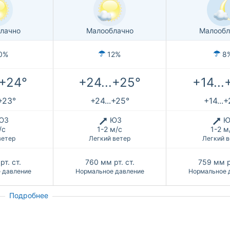
лачно
Малооблачно
Малообл
0%
12%
8
.+24°
+24...+25°
+14...
.+23°
+24...+25°
+14...
ЮЗ
ЮЗ
Ю
/с
1-2 м/с
1-2 м
ветер
Легкий ветер
Легкий в
рт. ст.
760
мм рт. ст.
759
мм р
 давление
Нормальное давление
Нормальное 
Подробнее