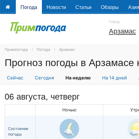
Погода
Новости
Статьи
Обзоры
Ази
Город
Арзамас
Примпогода
Погода
Арзамас
Прогноз погоды в Арзамасе
Сейчас
Сегодня
На неделю
На 14 дней
06 августа, четверг
Ночью
Утр
Состояние
погоды