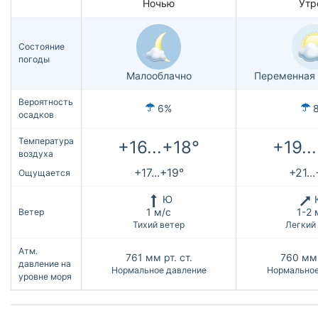
Ночью
Утр
Состояние
погоды
Малооблачно
Переменная 
Вероятность
6%
осадков
Температура
+16...+18°
+19..
воздуха
+17...+19°
+21..
Ощущается
Ю
1 м/с
1-2 
Ветер
Тихий ветер
Легкий
Атм.
761
мм рт. ст.
760
мм 
давление на
Нормальное давление
Нормальное
уровне моря