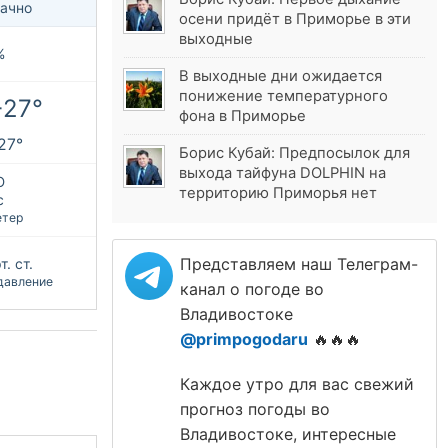
ачно
осени придёт в Приморье в эти
выходные
%
В выходные дни ожидается
понижение температурного
+27°
фона в Приморье
+27°
Борис Кубай: Предпосылок для
выхода тайфуна DOLPHIN на
Ю
территорию Приморья нет
с
етер
Представляем наш Телеграм-
. ст.
давление
канал о погоде во
Владивостоке
@primpogodaru
🔥🔥🔥
Каждое утро для вас свежий
прогноз погоды во
Владивостоке, интересные