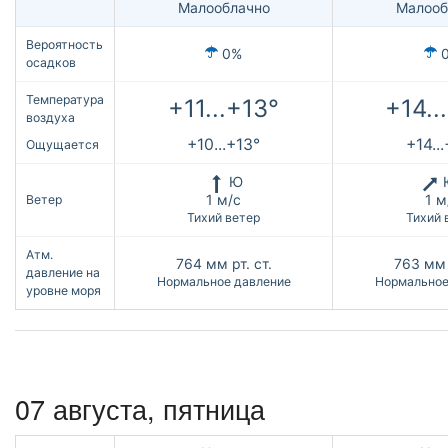
Малооблачно
Малооб
Вероятность
0%
осадков
Температура
+11...+13°
+14..
воздуха
+10...+13°
+14..
Ощущается
Ю
1 м/с
1 м
Ветер
Тихий ветер
Тихий 
Атм.
764
мм рт. ст.
763
мм 
давление на
Нормальное давление
Нормальное
уровне моря
07 августа, пятница