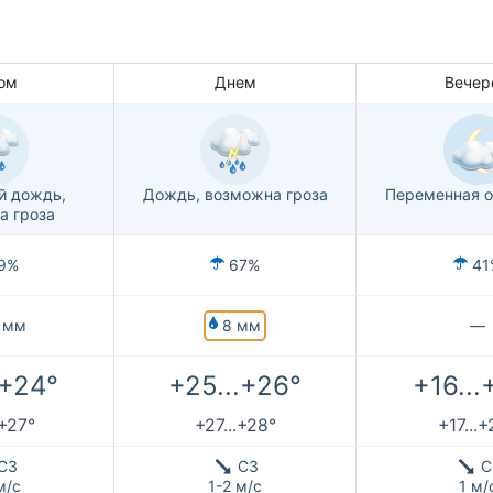
ом
Днем
Вечер
й дождь,
Дождь, возможна гроза
Переменная о
а гроза
9%
67%
41
8 мм
 мм
—
.+24°
+25...+26°
+16...
.+27°
+27...+28°
+17...
СЗ
СЗ
С
м/с
1-2 м/с
1 м/