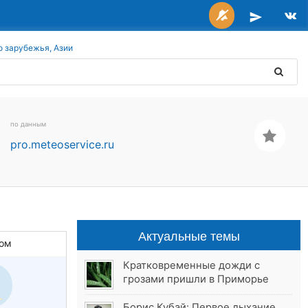
о зарубежья, Азии
по данным
pro.meteoservice.ru
Актуальные темы
ом
Кратковременные дожди с
грозами пришли в Приморье
Борис Кубай: Первое дыхание