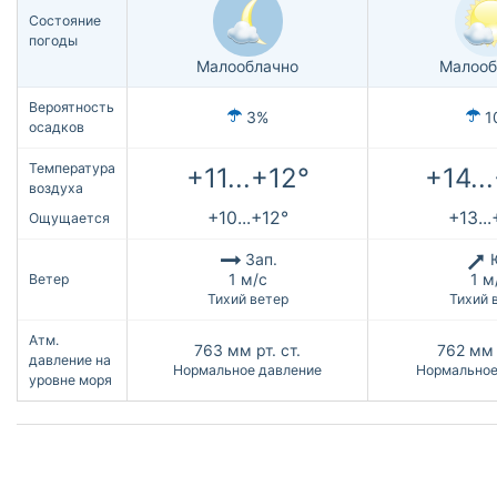
Состояние
погоды
Малооблачно
Малооб
Вероятность
3%
1
осадков
Температура
+11...+12°
+14..
воздуха
+10...+12°
+13..
Ощущается
Зап.
1 м/с
1 м
Ветер
Тихий ветер
Тихий 
Атм.
763
мм рт. ст.
762
мм 
давление на
Нормальное давление
Нормальное
уровне моря