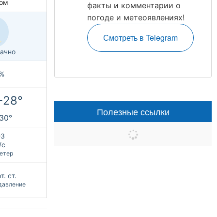
ом
факты и комментарии о
погоде и метеоявлениях!
Смотреть в Telegram
ачно
%
+28°
Полезные ссылки
+30°
З
/с
етер
т. ст.
давление