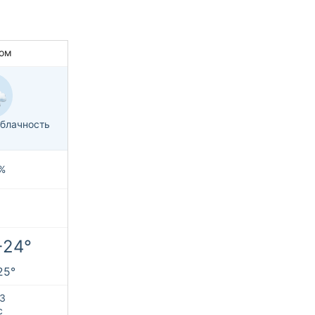
ом
блачность
%
+24°
+25°
З
с