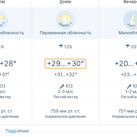
ом
Днем
Вечер
облачность
Переменная облачность
Малообл
8%
12%
33
+29...+30°
.+28°
+20...
.+31°
+31...+32°
+23...
ЮЗ
ЮЗ
Ю
м/с
2-3 м/с
1-2 м
 ветер
Легкий ветер
Легкий в
рт. ст.
759
мм рт. ст.
757
мм р
 давление
Нормальное давление
Нормальное 
Подробнее