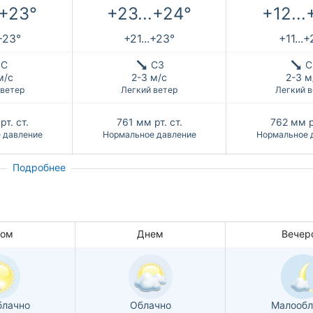
.+23°
+23...+24°
+12...
.+23°
+21...+23°
+11...
С
СЗ
С
м/с
2-3 м/с
2-3 м
 ветер
Легкий ветер
Легкий в
рт. ст.
761
мм рт. ст.
762
мм р
 давление
Нормальное давление
Нормальное 
Подробнее
ром
Днем
Вечер
блачно
Облачно
Малообл