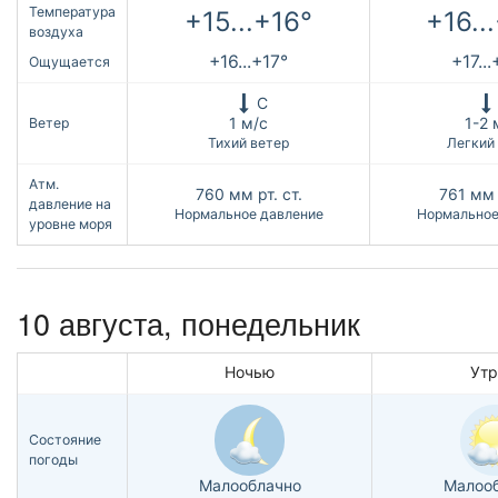
Температура
+15...+16°
+16..
воздуха
+16...+17°
+17..
Ощущается
С
1 м/с
1-2 
Ветер
Тихий ветер
Легкий
Атм.
760
мм рт. ст.
761
мм 
давление на
Нормальное давление
Нормальное
уровне моря
10 августа, понедельник
Ночью
Ут
Состояние
погоды
Малооблачно
Малоо