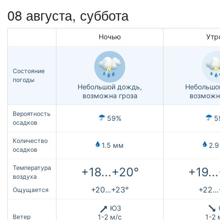
08 августа,
суббота
Ночью
Утр
Состояние
погоды
Небольшой дождь,
Небольшо
возможна гроза
возможн
Вероятность
59%
5
осадков
Количество
1.5 мм
2.9
осадков
Температура
+18...+20°
+19..
воздуха
+20...+23°
+22..
Ощущается
ЮЗ
1-2 м/с
1-2 
Ветер