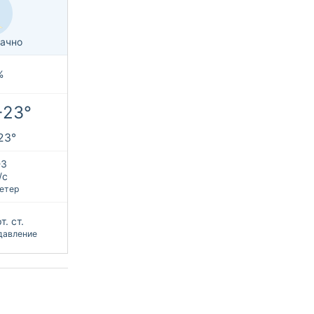
ачно
%
+23°
+23°
З
/с
етер
т. ст.
давление