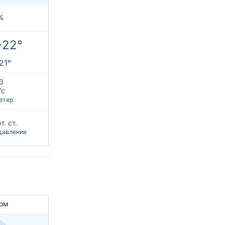
%
+22°
21°
З
/с
етер
т. ст.
давление
ом