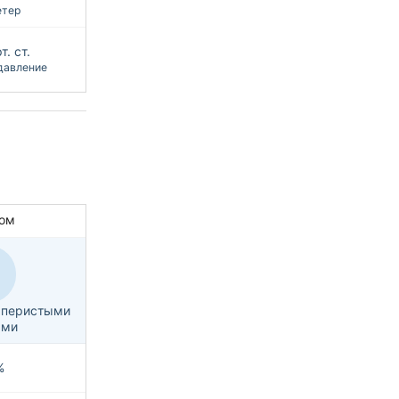
етер
т. ст.
давление
ом
с перистыми
ами
%