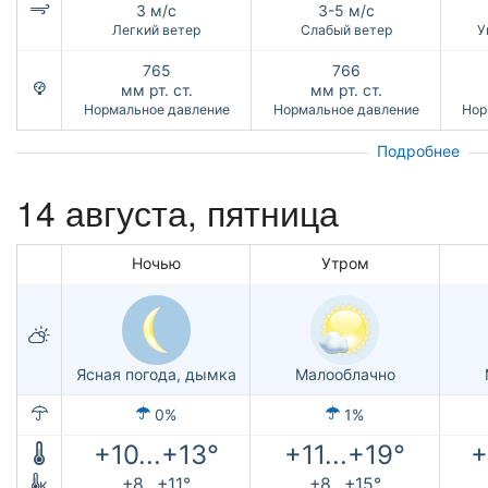
3 м/с
3-5 м/с
Легкий ветер
Слабый ветер
У
765
766
мм рт. ст.
мм рт. ст.
Нормальное давление
Нормальное давление
Нор
Подробнее
14 августа, пятница
Ночью
Утром
Ясная погода, дымка
Малооблачно
0%
1%
+10...+13°
+11...+19°
+
+8...+11°
+8...+15°
к