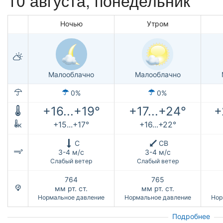
Ночью
Утром
Малооблачно
Малооблачно
0%
0%
+16...+19°
+17...+24°
+
+15...+17°
+16...+22°
к
С
СВ
3-4 м/с
3-4 м/с
Слабый ветер
Слабый ветер
764
765
мм рт. ст.
мм рт. ст.
Нормальное давление
Нормальное давление
Нор
Подробнее