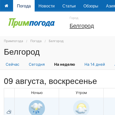
Погода
Новости
Статьи
Обзоры
Ази
Город
Белгород
Примпогода
Погода
Белгород
Белгород
Сейчас
Сегодня
На неделю
На 14 дней
09 августа,
воскресенье
Ночью
Утром