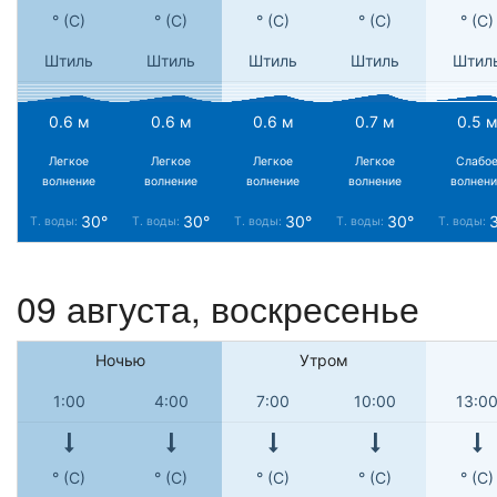
° (С)
° (С)
° (С)
° (С)
° (С)
Штиль
Штиль
Штиль
Штиль
Штил
0.6 м
0.6 м
0.6 м
0.7 м
0.5 
Легкое
Легкое
Легкое
Легкое
Слабо
волнение
волнение
волнение
волнение
волнени
30°
30°
30°
30°
Т. воды:
Т. воды:
Т. воды:
Т. воды:
Т. воды:
09 августа,
воскресенье
Ночью
Утром
1:00
4:00
7:00
10:00
13:0
° (С)
° (С)
° (С)
° (С)
° (С)