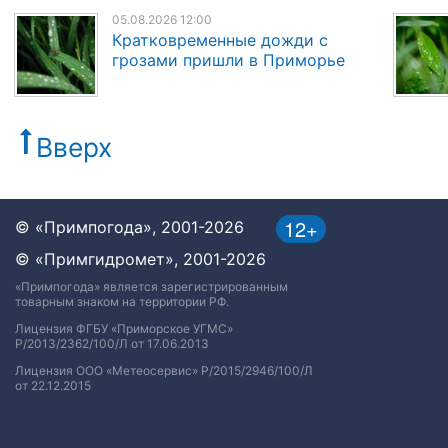
05.08.2026 12:00
Кратковременные дожди с
грозами пришли в Приморье
Вверх
12+
© «Примпогода», 2001-2026
© «Примгидромет», 2001-2026
«Примпогода» является зарегистрированным
товарным знаком на территории РФ.
Лицензия ФГБУ «Приморское УГМС»
Р/2013/2362/100/Л от 17.06.2013
Лицензия ООО «Метеосервис» Р/2015/2946/100/Л
от 22.12.2015