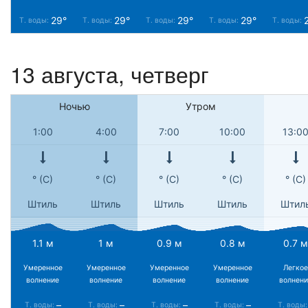
29°
29°
29°
29°
Т. воды:
Т. воды:
Т. воды:
Т. воды:
Т. воды:
13 августа, четверг
Ночью
Утром
1:00
4:00
7:00
10:00
13:0
° (С)
° (С)
° (С)
° (С)
° (С)
Штиль
Штиль
Штиль
Штиль
Штил
1.1 м
1 м
0.9 м
0.8 м
0.7 м
Умеренное
Умеренное
Умеренное
Умеренное
Легкое
волнение
волнение
волнение
волнение
волнени
–
–
–
–
Т. воды:
Т. воды:
Т. воды:
Т. воды:
Т. воды