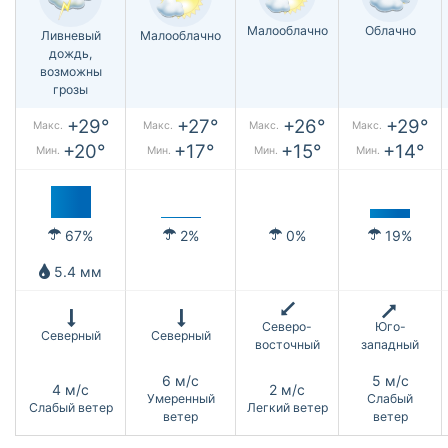
Малооблачно
Облачно
Ливневый
Малооблачно
дождь,
возможны
грозы
+29°
+27°
+26°
+29°
Макс.
Макс.
Макс.
Макс.
+20°
+17°
+15°
+14°
Мин.
Мин.
Мин.
Мин.
67%
2%
0%
19%
5.4 мм
Северо-
Юго-
Северный
Северный
восточный
западный
6 м/с
5 м/с
4 м/с
2 м/с
Умеренный
Слабый
Слабый ветер
Легкий ветер
ветер
ветер