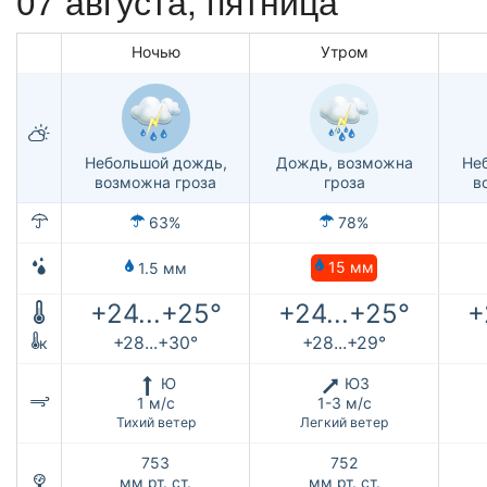
Ночью
Утром
Небольшой дождь,
Дождь, возможна
Не
возможна гроза
гроза
в
63%
78%
15 мм
1.5 мм
+24...+25°
+24...+25°
+
+28...+30°
+28...+29°
к
Ю
ЮЗ
1 м/с
1-3 м/с
Тихий ветер
Легкий ветер
753
752
мм рт. ст.
мм рт. ст.