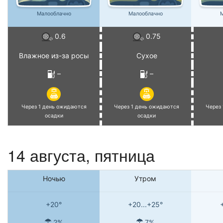
Малооблачно
Малооблачно
М
0.6
0.75
Влажное из-за росы
Сухое
–
–
Через 1 день ожидаются
Через 1 день ожидаются
Через
осадки
осадки
14 августа, пятница
Ночью
Утром
+20°
+20...+25°
2%
7%