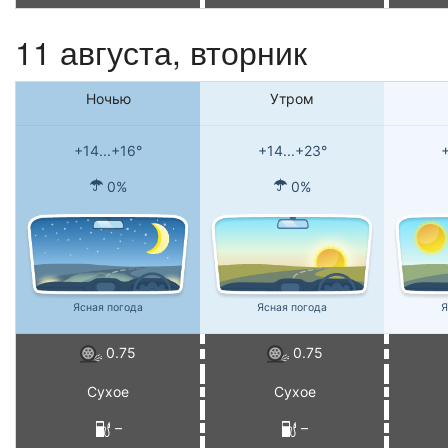
11 августа, вторник
Ночью
Утром
+14...+16°
+14...+23°
+
0%
0%
Ясная погода
Ясная погода
Я
0.75
0.75
Сухое
Сухое
–
–