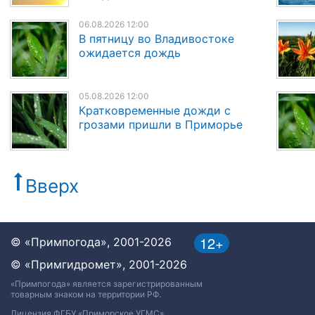
06.08.2026 12:00
В пятницу во Владивостоке
ожидается дождь
05.08.2026 12:00
Кратковременные дожди с
грозами пришли в Приморье
Вверх
12+
© «Примпогода», 2001-2026
© «Примгидромет», 2001-2026
«Примпогода» является зарегистрированным
товарным знаком на территории РФ.
Лицензия ФГБУ «Приморское УГМС»