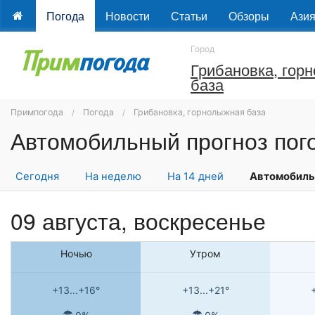
Погода
Новости
Статьи
Обзоры
Ази
Город
Грибановка, гор
база
Примпогода
Погода
Грибановка, горнолыжная база
Сегодня
На неделю
На 14 дней
Автомобил
09 августа,
воскресенье
Ночью
Утром
+13...+16°
+13...+21°