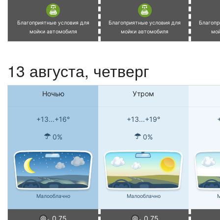
Благоприятные условия для
Благоприятные условия для
Благопр
мойки автомобиля
мойки автомобиля
мо
13 августа, четверг
Ночью
Утром
+13...+16°
+13...+19°
0%
0%
Малооблачно
Малооблачно
М
0.75
0.75