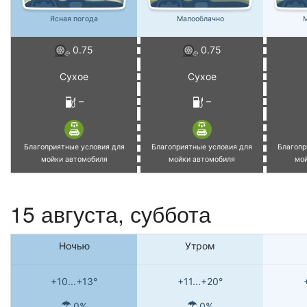
Ясная погода
Малооблачно
М
0.75
0.75
Сухое
Сухое
–
–
Благоприятные условия для
Благоприятные условия для
Благопр
мойки автомобиля
мойки автомобиля
мо
15 августа,
суббота
Ночью
Утром
+10...+13°
+11...+20°
0%
0%