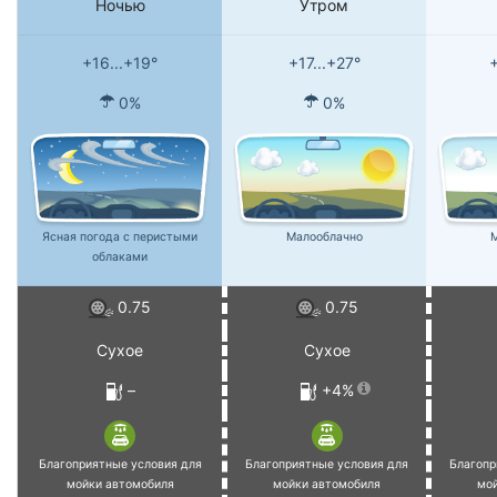
Ночью
Утром
+16...+19°
+17...+27°
+
0%
0%
Ясная погода с перистыми
Малооблачно
М
облаками
0.75
0.75
Сухое
Сухое
–
+4%
Благоприятные условия для
Благоприятные условия для
Благопр
мойки автомобиля
мойки автомобиля
мо