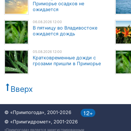
Приморье осадков не
ожидается
06.08.2026 12:00
В пятницу во Владивостоке
ожидается дождь
05.08.2026 12:00
Кратковременные дожди с
грозами пришли в Приморье
Вверх
12+
© «Примпогода», 2001-2026
© «Примгидромет», 2001-2026
«Примпогода» является зарегистрированным