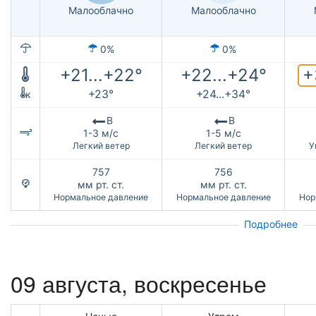
Малооблачно
Малооблачно
0%
0%
+
+21...+22°
+22...+24°
+23°
+24...+34°
к
В
В
1-3 м/с
1-5 м/с
Легкий ветер
Легкий ветер
У
757
756
мм рт. ст.
мм рт. ст.
Нормальное давление
Нормальное давление
Нор
Подробнее
09 августа,
воскресенье