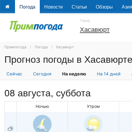
Погода
Новости
Статьи
Обзоры
Ази
Город
Хасавюрт
Примпогода
Погода
Хасавюрт
Сейчас
Сегодня
На неделю
На 14 дней
08 августа,
суббота
Ночью
Утром