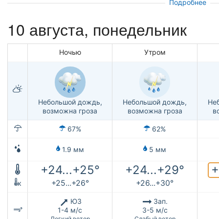
Подробнее
10 августа, понедельник
Ночью
Утром
Небольшой дождь,
Небольшой дождь,
Не
возможна гроза
возможна гроза
в
67%
62%
1.9 мм
5 мм
+
+24...+25°
+24...+29°
+25...+26°
+26...+30°
к
ЮЗ
Зап.
1-4 м/с
3-5 м/с
Легкий ветер
Слабый ветер