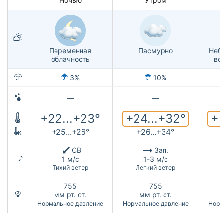
Ночью
Утром
Переменная
Пасмурно
Не
облачность
в
3%
10%
—
—
+24...+32°
+
+22...+23°
+25...+26°
+26...+34°
к
СВ
Зап.
1 м/с
1-3 м/с
Тихий ветер
Легкий ветер
755
755
мм рт. ст.
мм рт. ст.
Нормальное давление
Нормальное давление
Нор