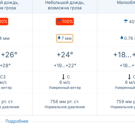
й дождь,
Небольшой дождь,
Малообл
а гроза
возможна гроза
00%
100%
40
7 мм
4 мм
0.76
.+26°
+24°
+18...
.+28°
+19...+22°
+18...
СЗ
С
 м/с
6 м/с
6 м/
 ветер
Умеренный ветер
Умеренный
рт. ст.
756
мм рт. ст.
759
мм р
е давление
Нормальное давление
Нормальное 
Подробнее