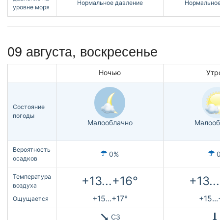
Нормальное давление
Нормальное
уровне моря
09 августа,
воскресенье
Ночью
Утр
Состояние
погоды
Малооблачно
Малооб
Вероятность
0%
осадков
Температура
+13...+16°
+13..
воздуха
+15...+17°
+15..
Ощущается
СЗ