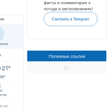
факты и комментарии о
погоде и метеоявлениях!
Смотреть в Telegram
ом
ачно
Полезные ссылки
%
+21°
+19°
С
/с
етер
т. ст.