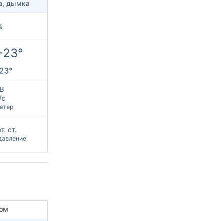
а, дымка
%
+23°
+23°
В
/с
етер
т. ст.
давление
ом