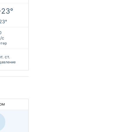
+23°
+23°
Ю
/с
етер
т. ст.
давление
ом