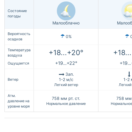
Состояние
погоды
Малооблачно
Малооб
Вероятность
0%
осадков
Температура
+18...+20°
+18..
воздуха
+19...+22°
+19..
Ощущается
Зап.
1-2 м/с
1-2 
Ветер
Легкий ветер
Легкий
Атм.
758
мм рт. ст.
758
мм 
давление на
Нормальное давление
Нормальное
уровне моря