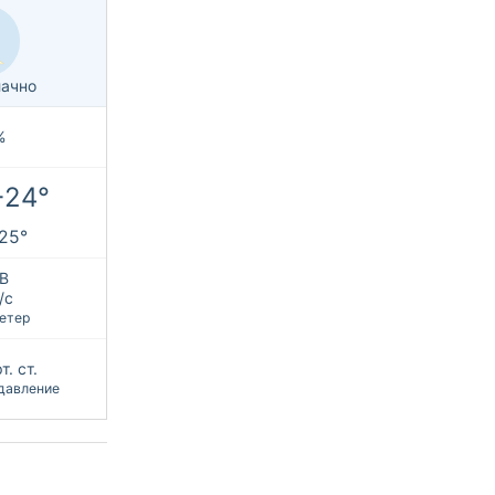
ачно
%
+24°
+25°
В
/с
етер
т. ст.
давление