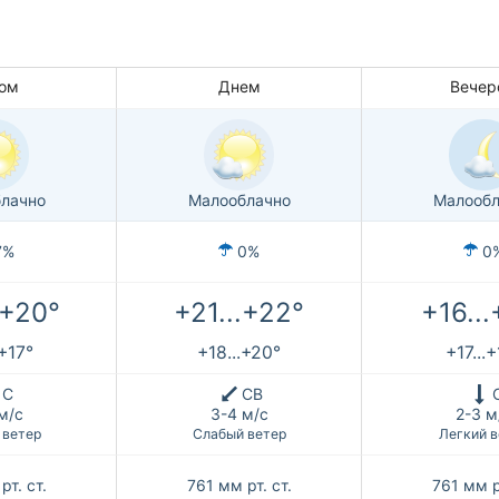
ом
Днем
Вечер
лачно
Малооблачно
Малообл
7%
0%
0
.+20°
+21...+22°
+16...
.+17°
+18...+20°
+17...
С
СВ
м/с
3-4 м/с
2-3 м
 ветер
Слабый ветер
Легкий в
рт. ст.
761
мм рт. ст.
761
мм р