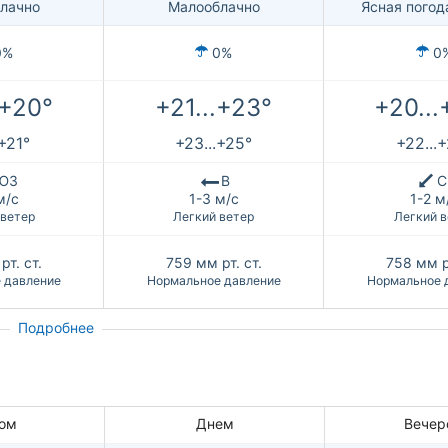
лачно
Малооблачно
Ясная погод
0%
0%
0
.+20°
+21...+23°
+20...
.+21°
+23...+25°
+22...
ЮЗ
В
С
м/с
1-3 м/с
1-2 м
 ветер
Легкий ветер
Легкий в
рт. ст.
759
мм рт. ст.
758
мм р
 давление
Нормальное давление
Нормальное 
Подробнее
ом
Днем
Вечер