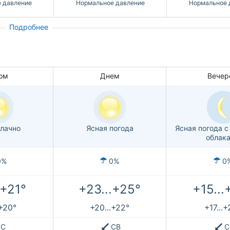
 давление
Нормальное давление
Нормальное 
Подробнее
ом
Днем
Вечер
лачно
Ясная погода
Ясная погода 
облак
0%
0%
0
.+21°
+23...+25°
+15...
.+20°
+20...+22°
+17...
С
СВ
С