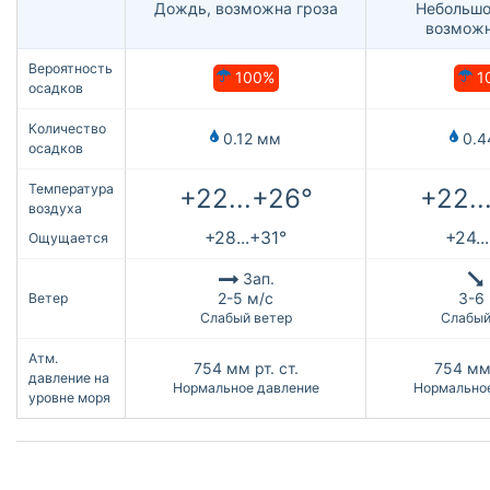
Дождь, возможна гроза
Небольшо
возможн
Вероятность
100%
1
осадков
Количество
0.12 мм
0.4
осадков
Температура
+22...+26°
+22..
воздуха
+28...+31°
+24..
Ощущается
Зап.
2-5 м/с
3-6
Ветер
Слабый ветер
Слабый
Атм.
754
мм рт. ст.
754
мм 
давление на
Нормальное давление
Нормально
уровне моря