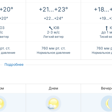
.+20°
+21...+23°
+18...
.+20°
+22...+24°
+19...
ЮЗ
ЮВ
/с
2-3 м/с
до 1 м
 ветер
Легкий ветер
Тихий в
рт. ст.
760
мм рт. ст.
760
мм р
 давление
Нормальное давление
Нормальное 
Подробнее
ом
Днем
Вечер