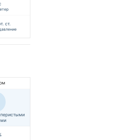
с
етер
т. ст.
давление
ом
с перистыми
ами
%