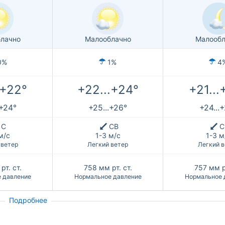
лачно
Малооблачно
Малообл
0%
1%
4
.+22°
+22...+24°
+21...
.+24°
+25...+26°
+24...
С
СВ
С
м/с
1-3 м/с
1-3 м
 ветер
Легкий ветер
Легкий в
рт. ст.
758
мм рт. ст.
757
мм р
 давление
Нормальное давление
Нормальное 
Подробнее