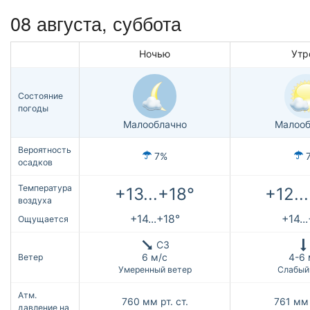
08 августа,
суббота
Ночью
Утр
Состояние
погоды
Малооблачно
Малооб
Вероятность
7%
осадков
Температура
+13...+18°
+12..
воздуха
+14...+18°
+14..
Ощущается
СЗ
6 м/с
4-6 
Ветер
Умеренный ветер
Слабый
Атм.
760
мм рт. ст.
761
мм 
давление на