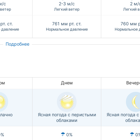
м/с
2-3 м/с
2 м/
 ветер
Легкий ветер
Легкий в
рт. ст.
761
мм рт. ст.
760
мм р
 давление
Нормальное давление
Нормальное 
Подробнее
ом
Днем
Вечер
лачно
Ясная погода с перистыми
Ясная погода 
облаками
облак
0%
0%
0