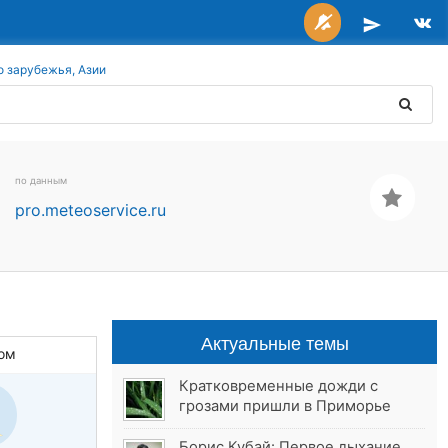
о зарубежья, Азии
по данным
pro.meteoservice.ru
Актуальные темы
ом
Кратковременные дожди с
грозами пришли в Приморье
Борис Кубай: Первое дыхание