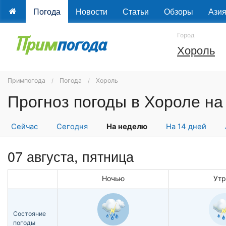
Погода
Новости
Статьи
Обзоры
Ази
Город
Хороль
Примпогода
Погода
Хороль
Прогноз погоды в Хороле н
Сейчас
Сегодня
На неделю
На 14 дней
07 августа, пятница
Ночью
Ут
Состояние
погоды