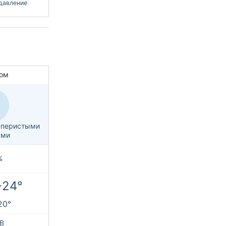
давление
ом
с перистыми
ами
%
+24°
+20°
В