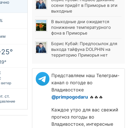
ачно
осени придёт в Приморье в эти
выходные
%
В выходные дни ожидается
понижение температурного
фона в Приморье
 мм
Борис Кубай: Предпосылок для
выхода тайфуна DOLPHIN на
+25°
территорию Приморья нет
+19°
С
Представляем наш Телеграм-
с
канал о погоде во
 ветер
Владивостоке
т. ст.
@primpogodaru
🔥🔥🔥
давление
Каждое утро для вас свежий
прогноз погоды во
Владивостоке, интересные