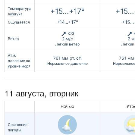
Температура
+15...+17°
+15..
воздуха
+14...+17°
+15..
Ощущается
ЮЗ
2 м/с
2 м
Ветер
Легкий ветер
Легкий
Атм.
761
мм рт. ст.
761
мм 
давление на
Нормальное давление
Нормальное
уровне моря
11 августа, вторник
Ночью
Утр
Состояние
погоды