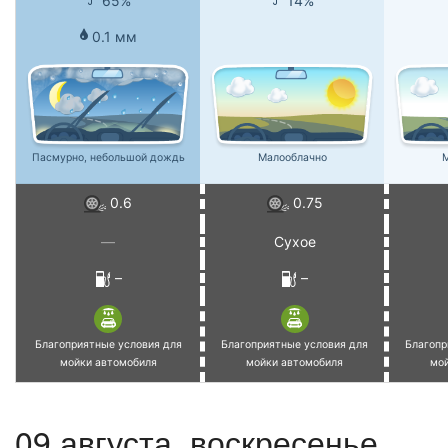
65%
14%
0.1 мм
Пасмурно, небольшой дождь
Малооблачно
М
0.6
0.75
—
Сухое
–
–
Благоприятные условия для
Благоприятные условия для
Благопр
мойки автомобиля
мойки автомобиля
мо
09 августа,
воскресенье