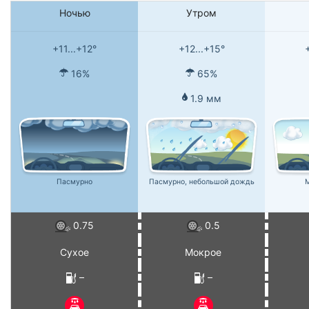
Ночью
Утром
+11...+12°
+12...+15°
16%
65%
1.9 мм
Пасмурно
Пасмурно, небольшой дождь
М
0.75
0.5
Сухое
Мокрое
–
–