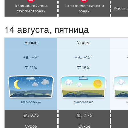
В ближайшие 24 часа
В этот период ожидаются
Дороги м
ожидаются осадки
осадки
14 августа, пятница
Ночью
Утром
+8...+9°
+9...+15°
11%
15%
Малооблачно
Малооблачно
М
0.75
0.75
Сухое
Сухое