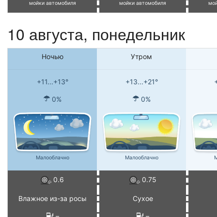
мойки автомобиля
мойки автомобиля
мо
10 августа, понедельник
Ночью
Утром
+11...+13°
+13...+21°
0%
0%
Малооблачно
Малооблачно
М
0.6
0.75
Влажное из-за росы
Сухое
–
–