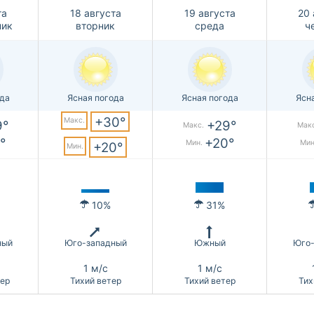
та
18 августа
19 августа
20 
ник
вторник
среда
ч
ода
Ясная погода
Ясная погода
Ясн
+30°
Макс.
9°
+29°
Макс.
Макс
°
+20°
Мин.
Мин
+20°
Мин.
10%
31%
ный
Юго-западный
Южный
Юго-
1 м/с
1 м/с
тер
Тихий ветер
Тихий ветер
Тих