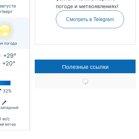
погоде и метеоявлениях!
августа
етверг
Смотреть в Telegram
ая погода
+29°
.
+20°
.
Полезные ссылки
32%
западный
1 м/с
ий ветер