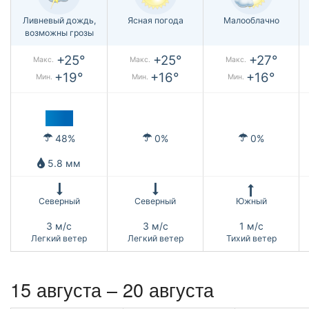
Ливневый дождь,
Ясная погода
Малооблачно
возможны грозы
+25°
+25°
+27°
Макс.
Макс.
Макс.
+19°
+16°
+16°
Мин.
Мин.
Мин.
48%
0%
0%
5.8 мм
Северный
Северный
Южный
3 м/с
3 м/с
1 м/с
Легкий ветер
Легкий ветер
Тихий ветер
15 августа – 20 августа