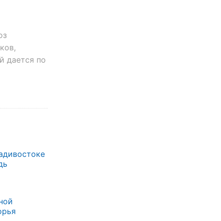
оз
ков,
й дается по
ладивостоке
дь
ной
орья