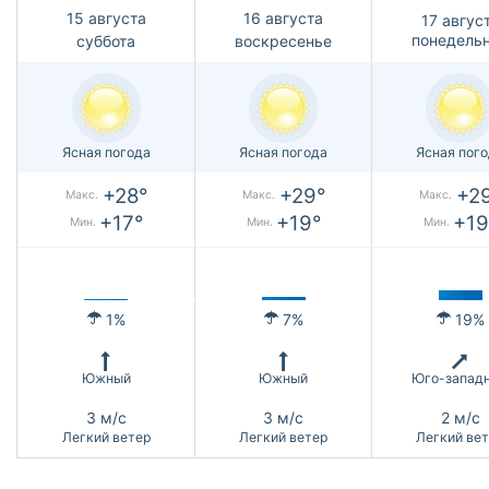
15 августа
16 августа
17 авгус
понедель
суббота
воскресенье
Ясная погода
Ясная погода
Ясная пог
+28°
+29°
+2
Макс.
Макс.
Макс.
+17°
+19°
+19
Мин.
Мин.
Мин.
1%
7%
19%
Южный
Южный
Юго-запад
3 м/с
3 м/с
2 м/с
Легкий ветер
Легкий ветер
Легкий ве