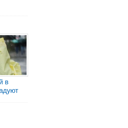
й в
радуют