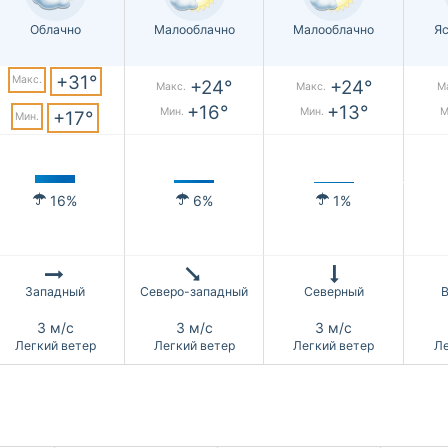
Облачно
Малооблачно
Малооблачно
Яс
+31°
Макс.
+24°
+24°
Макс.
Макс.
М
+16°
+13°
Мин.
Мин.
М
+17°
Мин.
16%
6%
1%
Западный
Северо-западный
Северный
3 м/с
3 м/с
3 м/с
Легкий ветер
Легкий ветер
Легкий ветер
Ле