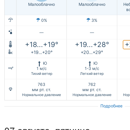
Малооблачно
Малооблачно
Не
в
0%
3%
—
—
+
+18...+19°
+19...+28°
+19...+20°
+20...+29°
к
Ю
Ю
1 м/с
1-3 м/с
Тихий ветер
Легкий ветер
763
762
мм рт. ст.
мм рт. ст.
Нормальное давление
Нормальное давление
Нор
Подробнее
07 августа, пятница