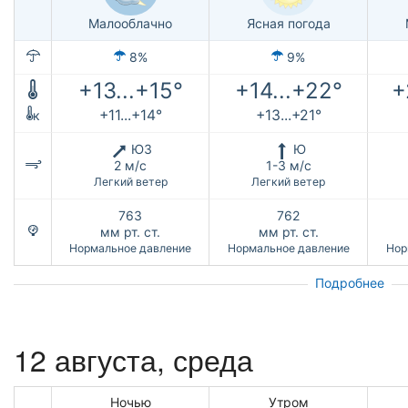
Малооблачно
Ясная погода
8%
9%
+13...+15°
+14...+22°
+
+11...+14°
+13...+21°
к
ЮЗ
Ю
2 м/с
1-3 м/с
Легкий ветер
Легкий ветер
763
762
мм рт. ст.
мм рт. ст.
Нормальное давление
Нормальное давление
Нор
Подробнее
12 августа, среда
Ночью
Утром