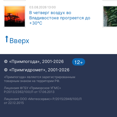
03.08.2026 13:00
В четверг воздух во
Владивостоке прогреется до
+30°C
Вверх
12+
© «Примпогода», 2001-2026
© «Примгидромет», 2001-2026
«Примпогода» является зарегистрированным
товарным знаком на территории РФ.
Лицензия ФГБУ «Приморское УГМС»
Р/2013/2362/100/Л от 17.06.2013
Лицензия ООО «Метеосервис» Р/2015/2946/100/Л
от 22.12.2015