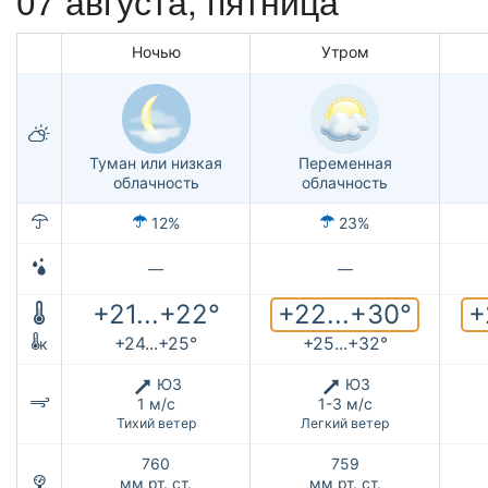
Ночью
Утром
Туман или низкая
Переменная
облачность
облачность
12%
23%
—
—
+22...+30°
+
+21...+22°
+24...+25°
+25...+32°
к
ЮЗ
ЮЗ
1 м/с
1-3 м/с
Тихий ветер
Легкий ветер
760
759
мм рт. ст.
мм рт. ст.