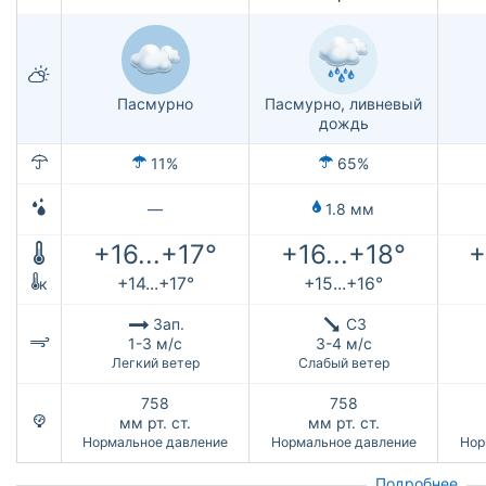
Пасмурно
Пасмурно, ливневый
дождь
11%
65%
—
1.8 мм
+16...+17°
+16...+18°
+
+14...+17°
+15...+16°
к
Зап.
СЗ
1-3 м/с
3-4 м/с
Легкий ветер
Слабый ветер
758
758
мм рт. ст.
мм рт. ст.
Нормальное давление
Нормальное давление
Нор
Подробнее