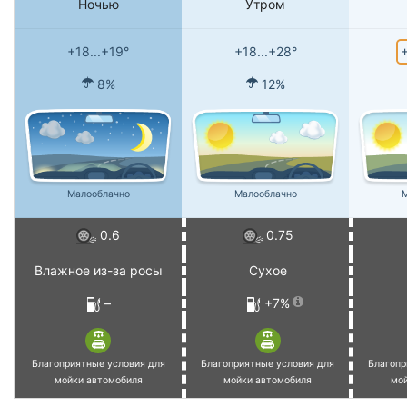
Ночью
Утром
+
+18...+19°
+18...+28°
8%
12%
Малооблачно
Малооблачно
М
0.6
0.75
Влажное из-за росы
Сухое
–
+7%
Благоприятные условия для
Благоприятные условия для
Благопр
мойки автомобиля
мойки автомобиля
мо