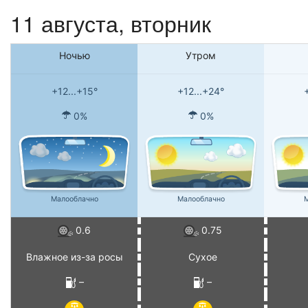
11 августа, вторник
Ночью
Утром
+12...+15°
+12...+24°
0%
0%
Малооблачно
Малооблачно
М
0.6
0.75
Влажное из-за росы
Сухое
–
–