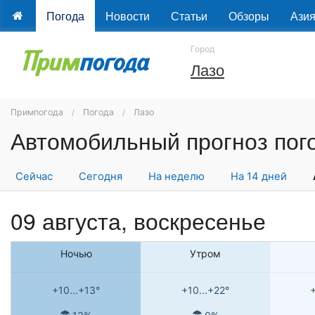
Погода
Новости
Статьи
Обзоры
Ази
Город
Лазо
Примпогода
Погода
Лазо
Сейчас
Сегодня
На неделю
На 14 дней
09 августа,
воскресенье
Ночью
Утром
+10...+13°
+10...+22°
+