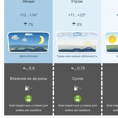
Ночью
Утром
+12...+14°
+11...+23°
+
7%
0%
Малооблачно
Туман или низкая облачность
М
0.6
0.75
Влажное из-за росы
Сухое
–
–
Благоприятные условия для
Благоприятные условия для
Благопр
мойки автомобиля
мойки автомобиля
мо