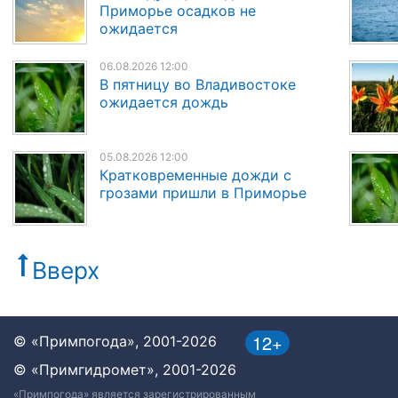
Приморье осадков не
ожидается
06.08.2026 12:00
В пятницу во Владивостоке
ожидается дождь
05.08.2026 12:00
Кратковременные дожди с
грозами пришли в Приморье
Вверх
12+
© «Примпогода», 2001-2026
© «Примгидромет», 2001-2026
«Примпогода» является зарегистрированным