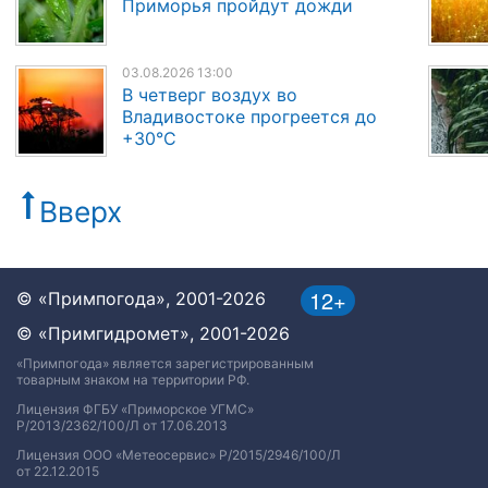
Приморья пройдут дожди
03.08.2026 13:00
В четверг воздух во
Владивостоке прогреется до
+30°C
Вверх
12+
© «Примпогода», 2001-2026
© «Примгидромет», 2001-2026
«Примпогода» является зарегистрированным
товарным знаком на территории РФ.
Лицензия ФГБУ «Приморское УГМС»
Р/2013/2362/100/Л от 17.06.2013
Лицензия ООО «Метеосервис» Р/2015/2946/100/Л
от 22.12.2015