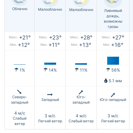
Облачно
Малооблачно
Малооблачно
Ливневый
дождь,
возможны
грозы
+21°
+23°
+28°
+27°
Макс.
Макс.
Макс.
Макс.
+12°
+11°
+13°
+16°
Мин.
Мин.
Мин.
Мин.
1%
14%
11%
56%
5.1 мм
Северо-
Юго-
Западный
Юго-западный
западный
западный
4 м/с
3 м/с
4 м/с
3 м/с
Слабый
Легкий ветер
Слабый ветер
Легкий ветер
ветер