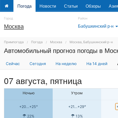
Погода
Новости
Статьи
Обзоры
Ази
Город
Район
Москва
Бабушкинский р-н
arrow_drop
Примпогода
Погода
Москва
Москва, Бабушкинский р-н
Сейчас
Сегодня
На неделю
На 14 дней
07 августа, пятница
Ночью
Утром
+20...+25°
+21...+29°
22%
13%