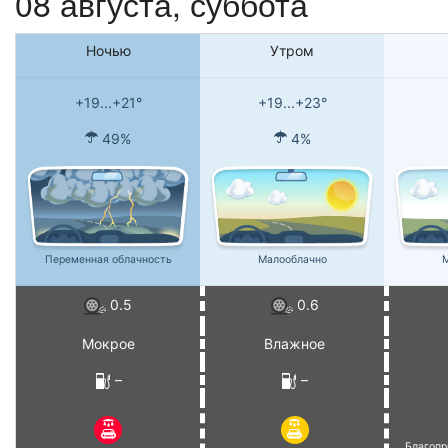
08 августа,
суббота
Ночью
Утром
+19...+21°
+19...+23°
49%
4%
Переменная облачность
Малооблачно
М
0.5
0.6
Мокрое
Влажное
–
–
Благопр