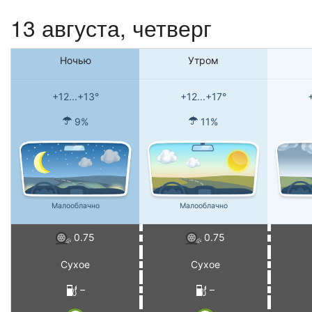
13 августа, четверг
Ночью
Утром
+12...+13°
+12...+17°
9%
11%
Малооблачно
Малооблачно
0.75
0.75
Сухое
Сухое
–
–