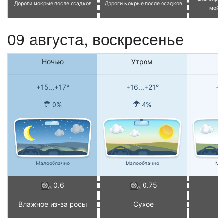
Дороги мокрые после осадков
Дороги мокрые после осадков
мо
09 августа,
воскресенье
Ночью
Утром
+15...+17°
+16...+21°
0%
4%
Малооблачно
Малооблачно
М
0.6
0.75
Влажное из-за росы
Сухое