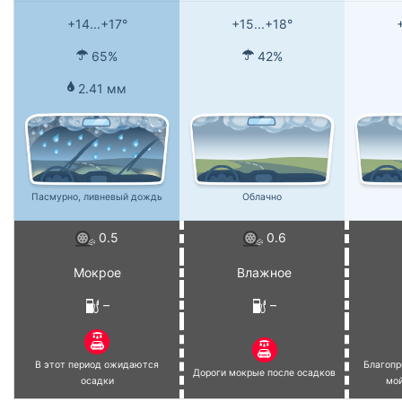
+14...+17°
+15...+18°
65%
42%
2.41 мм
Пасмурно, ливневый дождь
Облачно
0.5
0.6
Мокрое
Влажное
–
–
В этот период ожидаются
Благопр
Дороги мокрые после осадков
осадки
мо