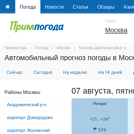
Погода
Новости
Статьи
Обзоры
Ази
Город
Москва
Примпогода
Погода
Москва
Москва, Дмитровский р-н
Автомобильный прогноз погоды в Мос
Сейчас
Сегодня
На неделю
На 14 дней
07 августа, пят
Районы Москвы
Ночью
Академический р-н
аэропорт Домодедово
+21...+24°
аэропорт Жуковский
23%