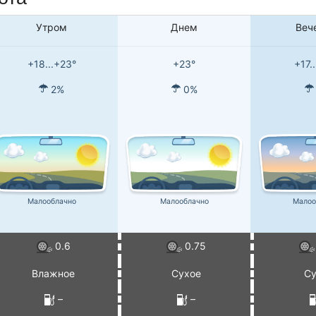
Утром
Днем
Веч
+18...+23°
+23°
+17.
2%
0%
Малооблачно
Малооблачно
Малоо
0.6
0.75
Влажное
Сухое
Су
–
–