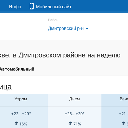
я
Инфо
Мобильный сайт
Район
Дмитровский р-н
arrow_drop_down
кве, в Дмитровском районе на неделю
Автомобильный
ница
Утром
Днем
Веч
+22...+29°
+26...+29°
+21.
16%
71%