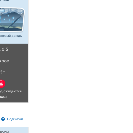
ивневый дождь
0.5
крое
–
иод ожидаются
адки
Подсказки
ером