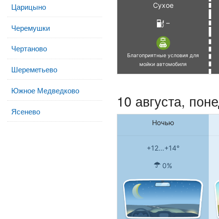
Сухое
Царицыно
–
Черемушки
Чертаново
Благоприятные условия для
мойки автомобиля
Шереметьево
Южное Медведково
10 августа, пон
Ясенево
Ночью
+12...+14°
0%