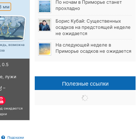
По ночам в Приморье станет
3 мм
прохладно
Борис Кубай: Существенных
осадков на предстоящей неделе
не ожидается
На следующей неделе в
ждь, возможна
Приморье осадков не ожидается
оза
0.5
е, лужи
Полезные ссылки
–
иод ожидаются
адки
Подсказки