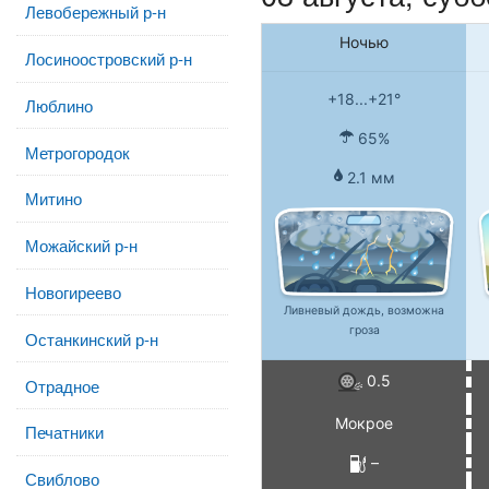
Левобережный р-н
Ночью
Лосиноостровский р-н
+18...+21°
Люблино
65%
Метрогородок
2.1 мм
Митино
Можайский р-н
Новогиреево
Ливневый дождь, возможна
гроза
Останкинский р-н
0.5
Отрадное
Мокрое
Печатники
–
Свиблово