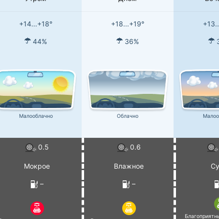
+14...+18°
+18...+19°
+13.
44%
36%
Малооблачно
Облачно
Малоо
0.5
0.6
Мокрое
Влажное
Су
–
–
Благоприятн