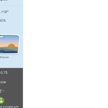
..+18°
30%
блачно
0.75
хое
–
ые условия для