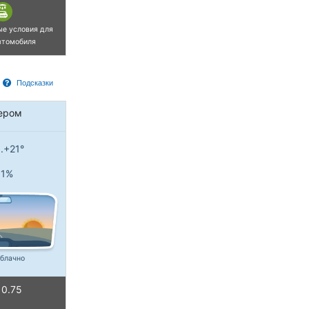
ые условия для
втомобиля
Подсказки
ером
..+21°
1%
блачно
0.75