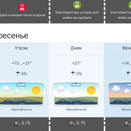
Благоприятные условия для
Благоприятн
Дороги мокрые после осадков
мойки автомобиля
мойки а
ресенье
Утром
Днем
Веч
+15...+21°
+21°
+14.
4%
3%
Малооблачно
Малооблачно
Малоо
0.75
0.75