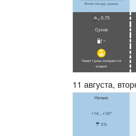
Ясная погода, дымка
0.75
Сухое
–
Через 1 день ожидаются
осадки
11 августа, втор
Ночью
+14...+16°
0%