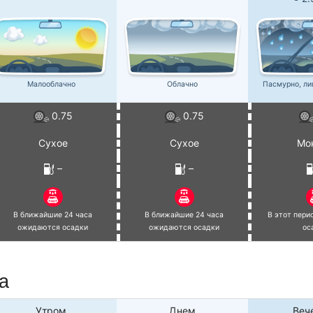
Малооблачно
Облачно
Пасмурно, л
0.75
0.75
Сухое
Сухое
Мо
–
–
В ближайшие 24 часа
В ближайшие 24 часа
В этот пер
ожидаются осадки
ожидаются осадки
ос
а
Утром
Днем
Веч