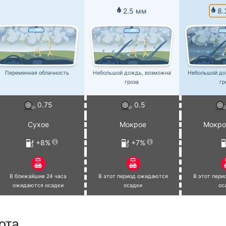
8.
2.5 мм
Переменная облачность
Небольшой дождь, возможна
Небольшой до
гроза
гр
0.75
0.5
Сухое
Мокрое
Мокро
+8%
+7%
В ближайшие 24 часа
В этот период ожидаются
В этот пер
ожидаются осадки
осадки
ос
ота