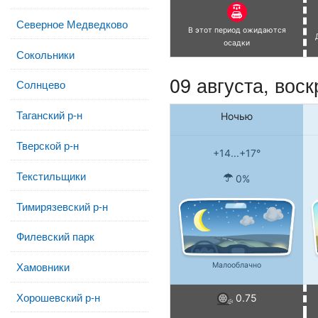
Северное Медведково
В этот период ожидаются
осадки
Сокольники
09 августа,
воск
Солнцево
Таганский р-н
Ночью
Тверской р-н
+14...+17°
Текстильщики
0%
Тимирязевский р-н
Филевский парк
Хамовники
Малооблачно
Хорошевский р-н
0.75