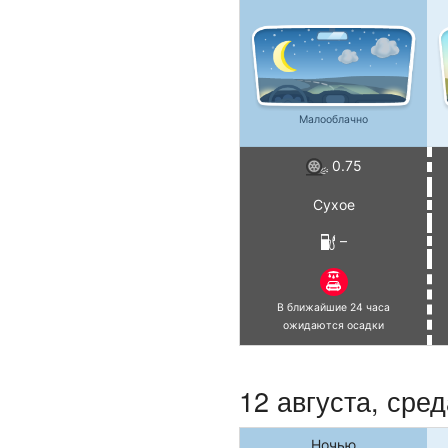
Малооблачно
0.75
Сухое
–
В ближайшие 24 часа
ожидаются осадки
12 августа, сред
Ночью