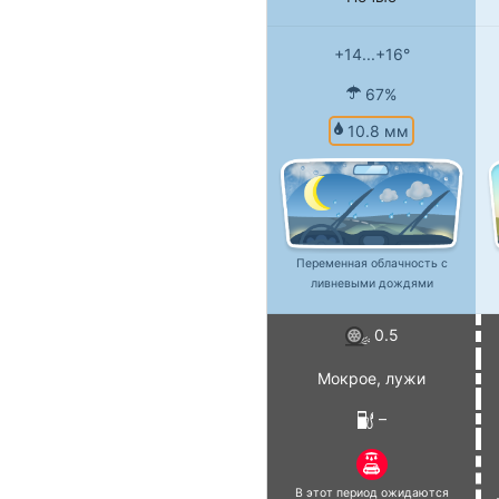
+14...+16°
67%
10.8 мм
Переменная облачность с
ливневыми дождями
0.5
Мокрое, лужи
–
В этот период ожидаются