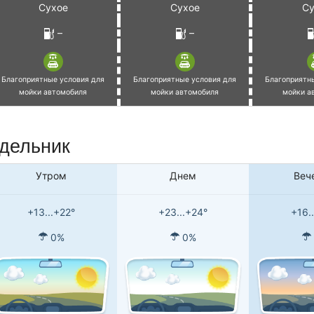
Сухое
Сухое
Су
–
–
Благоприятные условия для
Благоприятные условия для
Благоприятн
мойки автомобиля
мойки автомобиля
мойки а
едельник
Утром
Днем
Веч
+13...+22°
+23...+24°
+16.
0%
0%