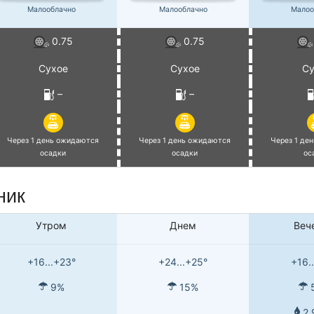
Малооблачно
Малооблачно
Малоо
0.75
0.75
Сухое
Сухое
Су
–
–
Через 1 день ожидаются
Через 1 день ожидаются
Через 1 де
осадки
осадки
ос
ник
Утром
Днем
Веч
+16...+23°
+24...+25°
+16.
9%
15%
2.