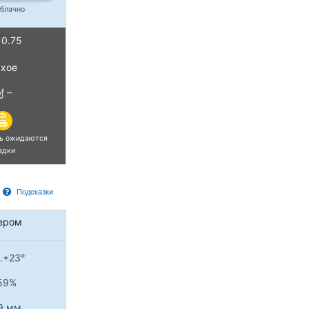
блачно
0.75
хое
–
нь ожидаются
адки
Подсказки
ером
..+23°
59%
9 мм