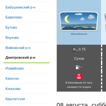
Бабушкинский р-н
Бирюлево
Бутово
Малооблачно
Внуково
Войковский р-н
0.75
Дмитровский р-н
Сухое
–
Измайлово
Капотня
В ближайшие 24 часа
ожидаются осадки
Коньково
Крылатское
08 августа,
субб