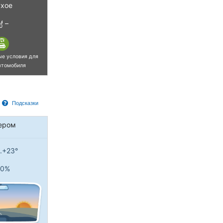
хое
–
ые условия для
втомобиля
Подсказки
ером
..+23°
0%