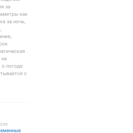
я за
раметры как
а за ночь,
,
ение,
срок
матическая
 на
 о погоде
итывается с
12:00
ременные