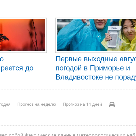
во
Первые выходные авгу
реется до
погодой в Приморье и
Владивостоке не порад
годня
Прогноз на неделю
Прогноз на 14 дней
яет собой фактические данные метеорологических на