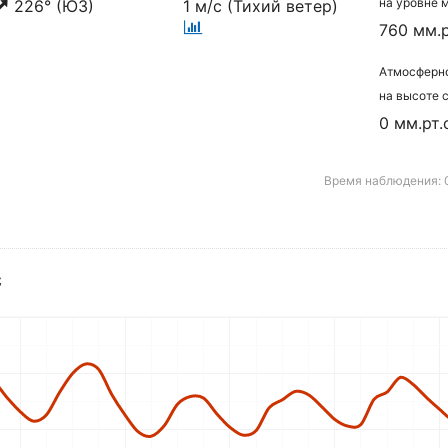
на уровне 
226° (ЮЗ)
1 м/с (Тихий ветер)
760 мм.р
Атмосферн
на высоте 
0 мм.рт.
Время наблюдения: 0
C