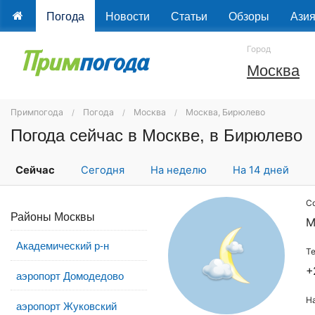
Погода
Новости
Статьи
Обзоры
Ази
Город
Москва
Примпогода
Погода
Москва
Москва, Бирюлево
Погода сейчас в Москве, в Бирюлево
Сейчас
Сегодня
На неделю
На 14 дней
С
Районы Москвы
М
Академический р-н
Т
+
аэропорт Домодедово
Н
аэропорт Жуковский