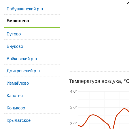
Бабушкинский р-н
Бирюлево
Бутово
Внуково
Войковский р-н
Дмитровский р-н
Температура воздуха, °
Измайлово
4 0°
Капотня
Коньково
3 0°
Крылатское
2 0°