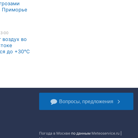
грозами
в Приморье
13:00
г воздух во
стоке
ся до +30°C
Вопросы, предложения
Погода в Москве
по данным
Meteoservice.ru
|