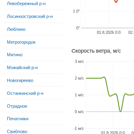
Левобережный р-н
1 0°
Лосиноостровский р-н
0°
Люблино
01.8.2026 0:0
02.
Метрогородок
Скорость ветра, м/с
Митино
3 м/с
Можайский р-н
2 м/с
Новогиреево
Останкинский р-н
1 м/с
Отрадное
0 м/с
Печатники
-1 м/с
Свиблово
01.8.2026 0:0
0