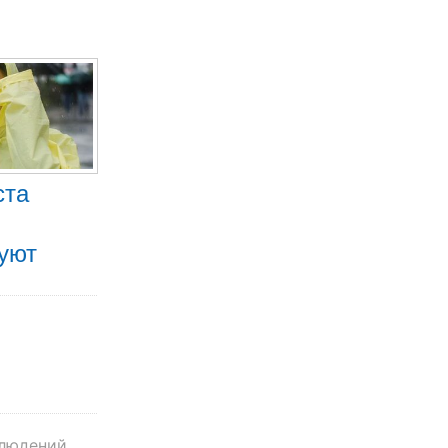
ста
уют
блюдений