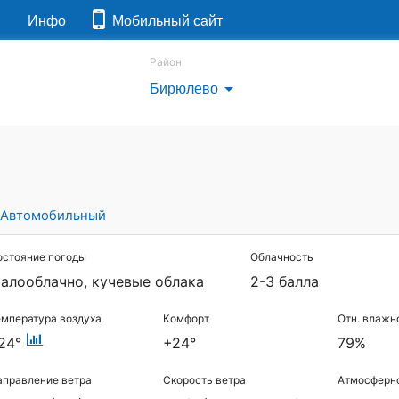
я
Инфо
Мобильный сайт
Район
Бирюлево
arrow_drop_down
Автомобильный
остояние погоды
Облачность
алооблачно, кучевые облака
2-3 балла
емпература воздуха
Комфорт
Отн. влажн
24°
+24°
79%
аправление ветра
Скорость ветра
Атмосферн