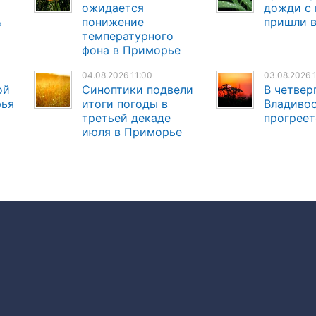
ожидается
дожди с 
ь
понижение
пришли 
температурного
фона в Приморье
04.08.2026 11:00
03.08.2026 
ой
Синоптики подвели
В четвер
рья
итоги погоды в
Владиво
третьей декаде
прогреет
июля в Приморье